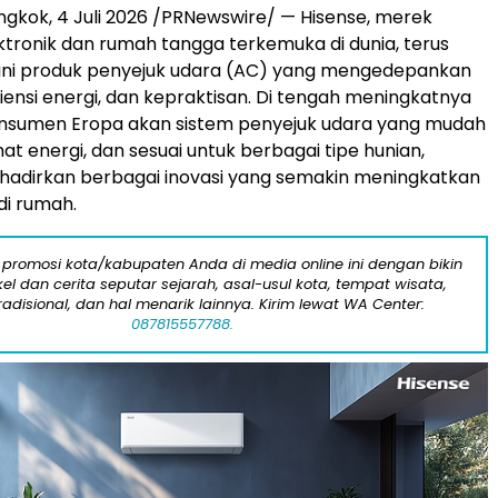
gkok, 4 Juli 2026 /PRNewswire/ — Hisense, merek
ktronik dan rumah tangga terkemuka di dunia, terus
ini produk penyejuk udara (AC) yang mengedepankan
siensi energi, dan kepraktisan. Di tengah meningkatnya
nsumen Eropa akan sistem penyejuk udara yang mudah
at energi, dan sesuai untuk berbagai tipe hunian,
hadirkan berbagai inovasi yang semakin meningkatkan
di rumah.
 promosi kota/kabupaten Anda di media online ini dengan bikin
kel dan cerita seputar sejarah, asal-usul kota, tempat wisata,
tradisional, dan hal menarik lainnya. Kirim lewat WA Center:
087815557788.