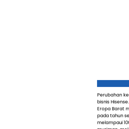
Perubahan keb
bisnis Hisens
Eropa Barat 
pada tahun s
melampaui 100