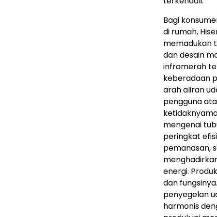
terkendali.
Bagi konsume
di rumah, His
memadukan tek
dan desain mo
inframerah t
keberadaan p
arah aliran u
pengguna atau
ketidaknyama
mengenai tub
peringkat efi
pemanasan, se
menghadirkan
energi. Produk
dan fungsinya
penyegelan u
harmonis deng