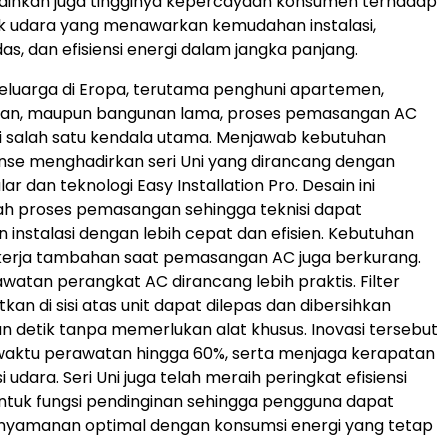
ainkan juga tingginya kepercayaan konsumen terhadap
uk udara yang menawarkan kemudahan instalasi,
as, dan efisiensi energi dalam jangka panjang.
eluarga di Eropa, terutama penghuni apartemen,
aan, maupun bangunan lama, proses pemasangan AC
i salah satu kendala utama. Menjawab kebutuhan
ense menghadirkan seri Uni yang dirancang dengan
ar dan teknologi Easy Installation Pro. Desain ini
proses pemasangan sehingga teknisi dapat
 instalasi dengan lebih cepat dan efisien. Kebutuhan
kerja tambahan saat pemasangan AC juga berkurang.
rawatan perangkat AC dirancang lebih praktis. Filter
an di sisi atas unit dapat dilepas dan dibersihkan
n detik tanpa memerlukan alat khusus. Inovasi tersebut
ktu perawatan hingga 60%, serta menjaga kerapatan
i udara. Seri Uni juga telah meraih peringkat efisiensi
ntuk fungsi pendinginan sehingga pengguna dapat
nyamanan optimal dengan konsumsi energi yang tetap