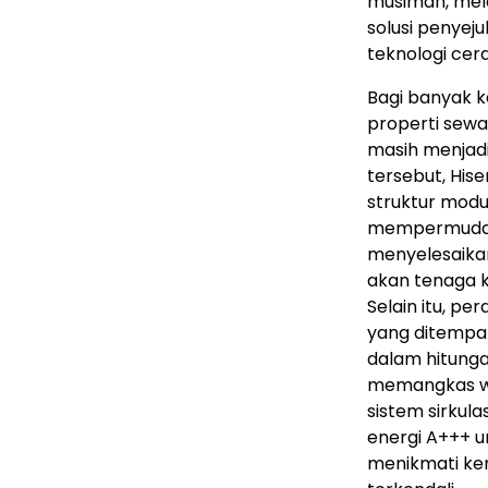
musiman, mel
solusi penyej
teknologi cerd
Bagi banyak k
properti sew
masih menjad
tersebut, His
struktur modul
mempermudah 
menyelesaikan
akan tenaga 
Selain itu, pe
yang ditempatk
dalam hitunga
memangkas wa
sistem sirkulas
energi A+++ u
menikmati ke