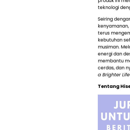
produk ini m
teknologi den
Seiring deng
kenyamanan, 
terus mengem
kebutuhan se
musiman. Mela
energi dan de
membantu mas
cerdas, dan n
a Brighter Life
Tentang His