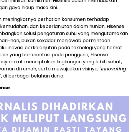
encerminkan komitmen Hisense dalam memadukan
gan gaya hidup masa kini.
an meningkatnya perhatian konsumen terhadap
kemudahan, dan keberlanjutan dalam hunian, Hisense
bangkan solusi pengaturan suhu yang mengutamakan
hari-hari, bukan sekadar menjawab permintaan
lui inovasi berkelanjutan pada teknologi yang hemat
sain yang berorientasi pada pengguna, Hisense
yarakat menciptakan lingkungan yang lebih sehat,
yaman di rumah, serta mewujudkan visinya,
"Innovating
"
, di berbagai belahan dunia.
ense