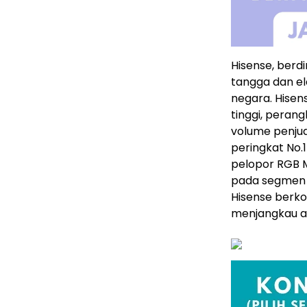
Hisense, berd
tangga dan ele
negara. Hise
tinggi, perang
volume penjua
peringkat No.
pelopor RGB M
pada segmen i
Hisense berko
menjangkau au