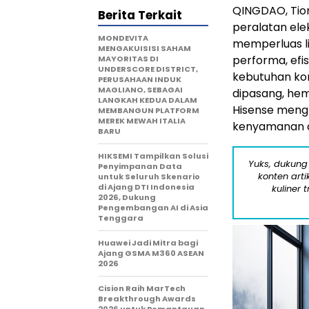
QINGDAO, Tion
Berita Terkait
peralatan ele
MONDEVITA
memperluas l
MENGAKUISISI SAHAM
performa, efi
MAYORITAS DI
UNDERSCORE DISTRICT,
kebutuhan ko
PERUSAHAAN INDUK
MAGLIANO, SEBAGAI
dipasang, hem
LANGKAH KEDUA DALAM
Hisense meng
MEMBANGUN PLATFORM
MEREK MEWAH ITALIA
kenyamanan 
BARU
HIKSEMI Tampilkan Solusi
Yuks, dukung
Penyimpanan Data
konten arti
untuk Seluruh Skenario
di Ajang DTI Indonesia
kuliner 
2026, Dukung
Pengembangan AI di Asia
Tenggara
Huawei Jadi Mitra bagi
Ajang GSMA M360 ASEAN
2026
Cision Raih MarTech
Breakthrough Awards