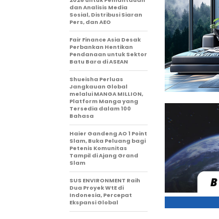
2026 untuk Pemantauan
dan Analisis Media
Sosial, Distribusi Siaran
Pers, dan AEO
Fair Finance Asia Desak
Perbankan Hentikan
Pendanaan untuk Sektor
Batu Bara di ASEAN
Shueisha Perluas
Jangkauan Global
melalui MANGA MILLION,
Platform Manga yang
Tersedia dalam 100
Bahasa
Haier Gandeng AO 1 Point
Slam, Buka Peluang bagi
Petenis Komunitas
Tampil di Ajang Grand
Slam
SUS ENVIRONMENT Raih
Dua Proyek WtE di
Indonesia, Percepat
Ekspansi Global