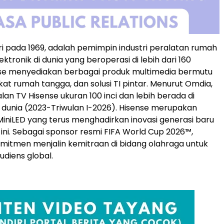
iri pada 1969, adalah pemimpin industri peralatan rumah
ktronik di dunia yang beroperasi di lebih dari 160
nse menyediakan berbagai produk multimedia bermutu
kat rumah tangga, dan solusi TI pintar. Menurut Omdia,
lan TV Hisense ukuran 100 inci dan lebih berada di
1 dunia (2023-Triwulan I-2026). Hisense merupakan
iniLED yang terus menghadirkan inovasi generasi baru
ni. Sebagai sponsor resmi FIFA World Cup 2026™,
mitmen menjalin kemitraan di bidang olahraga untuk
diens global.