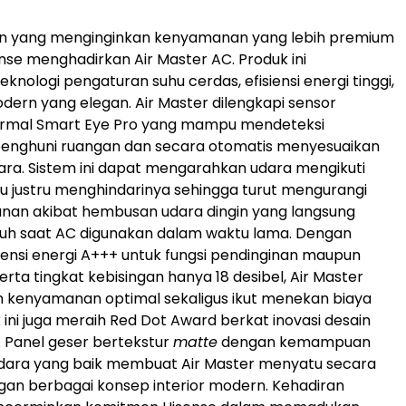
n yang menginginkan kenyamanan yang lebih premium
ense menghadirkan Air Master AC. Produk ini
nologi pengaturan suhu cerdas, efisiensi energi tinggi,
dern yang elegan. Air Master dilengkapi sensor
ermal Smart Eye Pro yang mampu mendeteksi
enghuni ruangan dan secara otomatis menyesuaikan
dara. Sistem ini dapat mengarahkan udara mengikuti
 justru menghindarinya sehingga turut mengurangi
nan akibat hembusan udara dingin yang langsung
uh saat AC digunakan dalam waktu lama. Dengan
siensi energi A+++ untuk fungsi pendinginan maupun
rta tingkat kebisingan hanya 18 desibel, Air Master
 kenyamanan optimal sekaligus ikut menekan biaya
 ini juga meraih Red Dot Award berkat inovasi desain
. Panel geser bertekstur
matte
dengan kemampuan
dara yang baik membuat Air Master menyatu secara
an berbagai konsep interior modern. Kehadiran