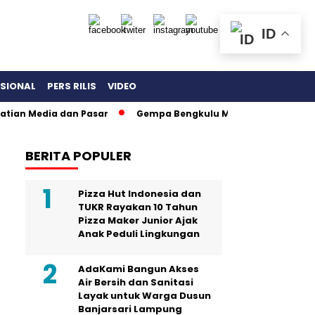
ID
ASIONAL
PERS RILIS
VIDEO
edia dan Pasar
Gempa Bengkulu Magnitudo 6.3 Rusak 197 R
BERITA POPULER
Pizza Hut Indonesia dan
TUKR Rayakan 10 Tahun
Pizza Maker Junior Ajak
Anak Peduli Lingkungan
AdaKami Bangun Akses
Air Bersih dan Sanitasi
Layak untuk Warga Dusun
Banjarsari Lampung