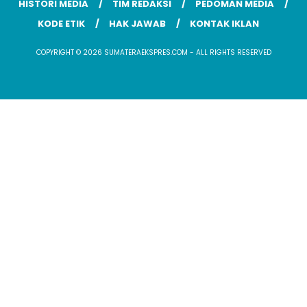
HISTORI MEDIA
TIM REDAKSI
PEDOMAN MEDIA
KODE ETIK
HAK JAWAB
KONTAK IKLAN
COPYRIGHT © 2026 SUMATERAEKSPRES.COM - ALL RIGHTS RESERVED