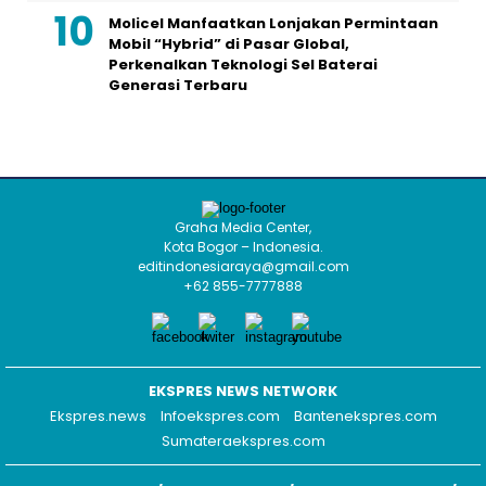
Molicel Manfaatkan Lonjakan Permintaan
Mobil “Hybrid” di Pasar Global,
Perkenalkan Teknologi Sel Baterai
Generasi Terbaru
Graha Media Center,
Kota Bogor – Indonesia.
editindonesiaraya@gmail.com
+62 855-7777888
EKSPRES NEWS NETWORK
Ekspres.news
Infoekspres.com
Bantenekspres.com
Sumateraekspres.com