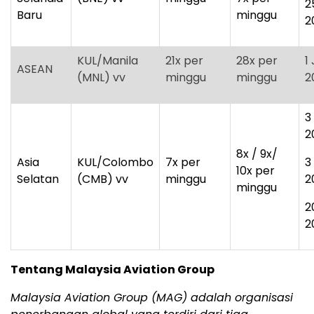
2
Baru
minggu
2
KUL/Manila
21x per
28x per
1 
ASEAN
(MNL) vv
minggu
minggu
2
3
2
8x / 9x/
Asia
KUL/Colombo
7x per
3
10x per
Selatan
(CMB) vv
minggu
2
minggu
2
2
Tentang Malaysia Aviation Group
Malaysia Aviation Group (MAG) adalah organisasi