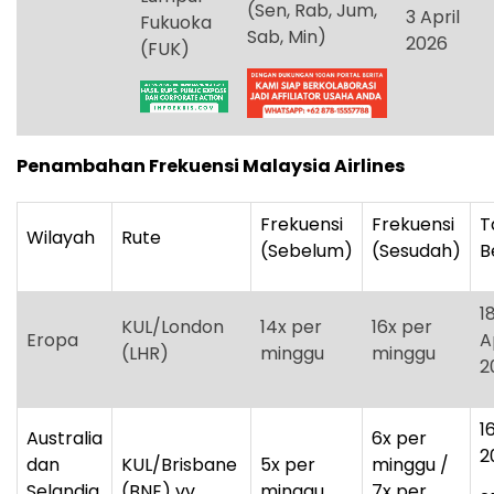
(Sen, Rab, Jum,
3 April
Fukuoka
Sab, Min)
2026
(FUK)
Penambahan Frekuensi Malaysia Airlines
Frekuensi
Frekuensi
T
Wilayah
Rute
(Sebelum)
(Sesudah)
B
1
KUL/London
14x per
16x per
Eropa
A
(LHR)
minggu
minggu
2
1
Australia
6x per
2
dan
KUL/Brisbane
5x per
minggu /
Selandia
(BNE) vv
minggu
7x per