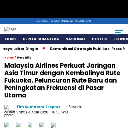
SCROLL TO CONTINUE WITH CONTENT
HOME
BERITA SUMATERA
NASIONAL
POLITIK
EKONO
har Dingin
Komunikasi Strategis Publikasi Press Release, 
/
Home
Pers Rilis
Malaysia Airlines Perkuat Jaringan
Asia Timur dengan Kembalinya Rute
Fukuoka, Peluncuran Rute Baru dan
Peningkatan Frekuensi di Pasar
Utama
Tim Sumatera Ekspres
- Pewarta
Sabtu, 4 April 2026
- 16:53 WIB