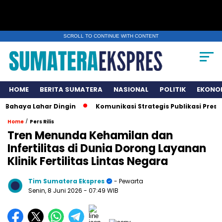
SCROLL TO CONTINUE WITH CONTENT
HOME
BERITA SUMATERA
NASIONAL
POLITIK
EKONO
ya Lahar Dingin
Komunikasi Strategis Publikasi Press Rel
/
Home
Pers Rilis
Tren Menunda Kehamilan dan
Infertilitas di Dunia Dorong Layanan
Klinik Fertilitas Lintas Negara
Tim Sumatera Ekspres
- Pewarta
Senin, 8 Juni 2026
- 07:49 WIB