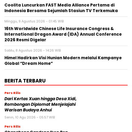
Coolita Luncurkan FAST Media Alliance Pertama di
Indonesia Bersama Sejumlah Stasiun TV Terkemuka
Minggu, 9 Agustus 2026 - 01:45 WIB
16th Worldwide Chinese Life Insurance Congress &
International Dragon Award (IDA) Annual Conference
2026 Resmi Digelar
Sabtu, 8 Agustus 2026 - 14:26 WIB
Himel Hadirkan Visi Hunian Modern melalui Kampanye
Global “Dream Home”
BERITA TERBARU
Pers Rilis
Dari Kertas Xuan hingga Desa Xidi,
Rombongan Diplomat Menjelajahi
Warisan Budaya Anhui
Senin, 10 Agu 2026 - 05:57 WIB
Pers Rilis