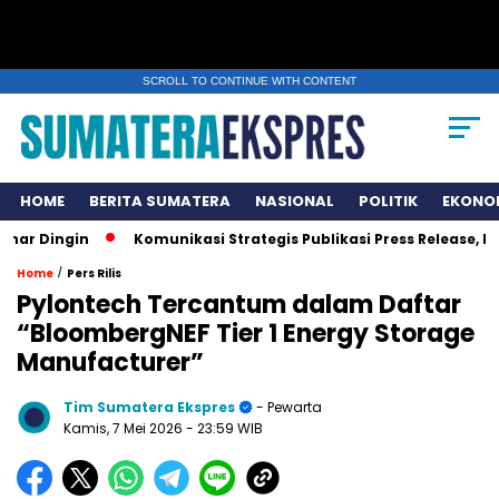
SCROLL TO CONTINUE WITH CONTENT
HOME
BERITA SUMATERA
NASIONAL
POLITIK
EKONO
gin
Komunikasi Strategis Publikasi Press Release, Kunci 
/
Home
Pers Rilis
Pylontech Tercantum dalam Daftar
“BloombergNEF Tier 1 Energy Storage
Manufacturer”
Tim Sumatera Ekspres
- Pewarta
Kamis, 7 Mei 2026
- 23:59 WIB