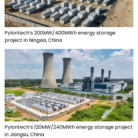
Pylontech’s 200MW/400MWh energy storage
project in Ningxia, China
Pylontech’s 120MW/240MWh energy storage project
in Jiangsu, China