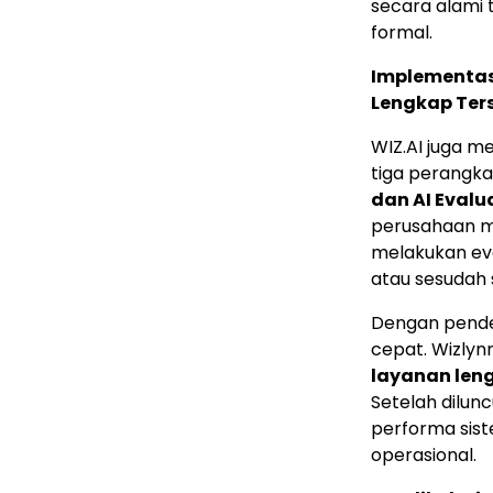
secara alami
formal.
Implementasi
Lengkap Ter
WIZ.AI juga 
tiga perangka
dan AI Evalu
perusahaan m
melakukan eva
atau sesudah 
Dengan pende
cepat. Wizlyn
layanan len
Setelah dilun
performa sist
operasional.