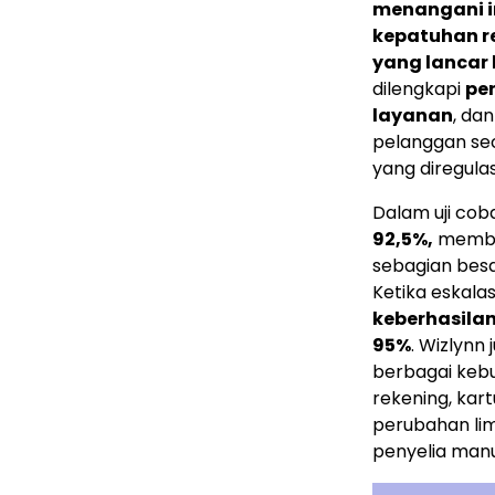
menangani i
kepatuhan re
yang lancar
dilengkapi
per
layanan
, da
pelanggan sec
yang diregulas
Dalam uji cob
92,5%,
membuk
sebagian bes
Ketika eskala
keberhasila
95%
. Wizlynn 
berbagai keb
rekening, kart
perubahan limi
penyelia manu