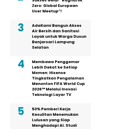
Sukses Gelar “Ragnarok
Zero: Global European
User Meetup”!
AdaKami Bangun Akses
Air Bersih dan Sanitasi
Layak untuk Warga Dusun
Banjarsari Lampung
Selatan
Membawa Penggemar
Lebih Dekat ke Setiap
Momen: Hisense
Tingkatkan Pengalaman
Menonton FIFA World Cup
2026™ Melalui Inovasi
Teknologi Layar TV
53% Pemberi Kerja
Kesulitan Menemukan
Lulusan yang Siap
Menghadapi AI. Studi