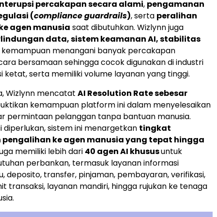
nterupsi percakapan secara alami
,
pengamanan
gulasi (
compliance guardrails
)
, serta
peralihan
 ke agen manusia
saat dibutuhkan. Wizlynn juga
lindungan data, sistem keamanan AI, stabilitas
n kemampuan menangani banyak percakapan
ara bersamaan sehingga cocok digunakan di industri
i ketat, serta memiliki volume layanan yang tinggi.
a, Wizlynn mencatat
AI Resolution Rate sebesar
tikan kemampuan platform ini dalam menyelesaikan
ar permintaan pelanggan tanpa bantuan manusia.
si diperlukan, sistem ini menargetkan
tingkat
n pengalihan ke agen manusia yang tepat hingga
juga memiliki lebih dari
40 agen AI khusus
untuk
utuhan perbankan, termasuk layanan informasi
u, deposito, transfer, pinjaman, pembayaran, verifikasi,
t transaksi, layanan mandiri, hingga rujukan ke tenaga
sia.