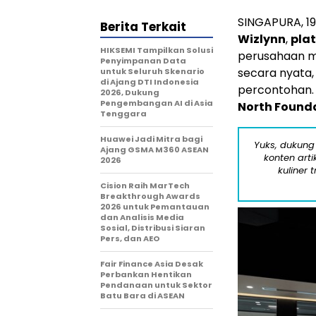
SINGAPURA
,
1
Berita Terkait
Wizlynn
,
pla
HIKSEMI Tampilkan Solusi
perusahaan m
Penyimpanan Data
secara nyata,
untuk Seluruh Skenario
di Ajang DTI Indonesia
percontohan. 
2026, Dukung
Pengembangan AI di Asia
North Found
Tenggara
Huawei Jadi Mitra bagi
Yuks, dukung
Ajang GSMA M360 ASEAN
konten arti
2026
kuliner 
Cision Raih MarTech
Breakthrough Awards
2026 untuk Pemantauan
dan Analisis Media
Sosial, Distribusi Siaran
Pers, dan AEO
Fair Finance Asia Desak
Perbankan Hentikan
Pendanaan untuk Sektor
Batu Bara di ASEAN