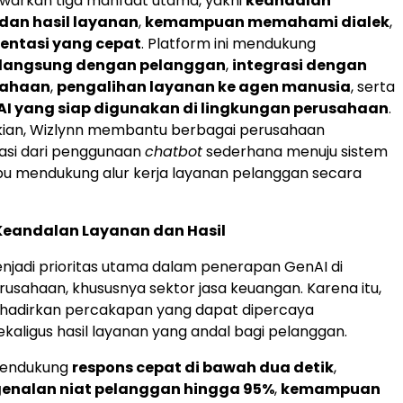
warkan tiga manfaat utama, yakni
keandalan
dan hasil layanan
,
kemampuan memahami dialek
,
entasi yang cepat
. Platform ini mendukung
langsung dengan pelanggan
,
integrasi dengan
sahaan
,
pengalihan layanan ke agen manusia
, serta
AI yang siap digunakan di lingkungan perusahaan
.
ian, Wizlynn membantu berbagai perusahaan
asi dari penggunaan
chatbot
sederhana menuju sistem
u mendukung alur kerja layanan pelanggan secara
Keandalan Layanan dan Hasil
jadi prioritas utama dalam penerapan GenAI di
rusahaan, khususnya sektor jasa keuangan. Karena itu,
hadirkan percakapan yang dapat dipercaya
kaligus hasil layanan yang andal bagi pelanggan.
 mendukung
respons cepat di bawah dua detik
,
genalan niat pelanggan hingga 95%
,
kemampuan