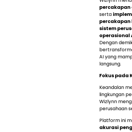
Wizlynn mena
percakapan 
serta
implem
percakapan 
sistem peru
operasional 
Dengan demik
bertransform
AI yang mamp
langsung.
Fokus pada 
Keandalan men
lingkungan pe
Wizlynn meng
perusahaan se
Platform ini
akurasi pen