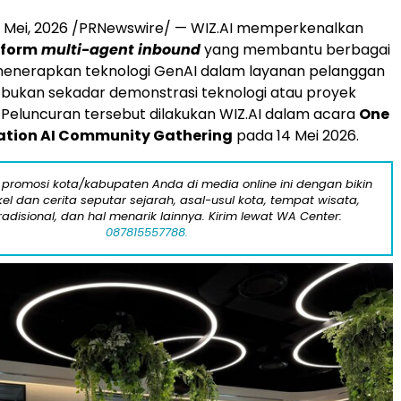
9 Mei, 2026
/PRNewswire/ — WIZ.AI memperkenalkan
tform
multi-agent inbound
yang membantu berbagai
enerapkan teknologi GenAI dalam layanan pelanggan
 bukan sekadar demonstrasi teknologi atau proyek
Peluncuran tersebut dilakukan WIZ.AI dalam acara
One
ation AI Community Gathering
pada 14 Mei 2026.
 promosi kota/kabupaten Anda di media online ini dengan bikin
kel dan cerita seputar sejarah, asal-usul kota, tempat wisata,
tradisional, dan hal menarik lainnya. Kirim lewat WA Center:
087815557788.