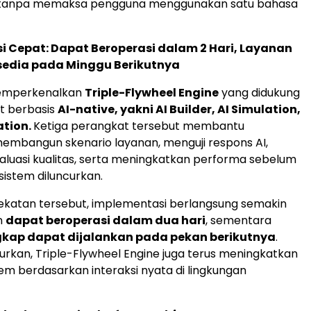
 tanpa memaksa pengguna menggunakan satu bahasa
 Cepat: Dapat Beroperasi dalam 2 Hari, Layanan
sedia pada Minggu Berikutnya
memperkenalkan
Triple-Flywheel Engine
yang didukung
t berbasis
AI-native, yakni AI Builder, AI Simulation,
ation.
Ketiga perangkat tersebut membantu
embangun skenario layanan, menguji respons AI,
luasi kualitas, serta meningkatkan performa sebelum
sistem diluncurkan.
katan tersebut, implementasi berlangsung semakin
n
dapat beroperasi dalam dua hari
, sementara
gkap dapat dijalankan pada pekan berikutnya
.
curkan, Triple-Flywheel Engine juga terus meningkatkan
em berdasarkan interaksi nyata di lingkungan