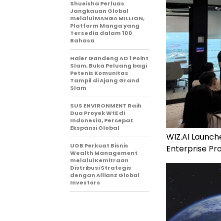
Shueisha Perluas
Jangkauan Global
melalui MANGA MILLION,
Platform Manga yang
Tersedia dalam 100
Bahasa
Haier Gandeng AO 1 Point
Slam, Buka Peluang bagi
Petenis Komunitas
Tampil di Ajang Grand
Slam
SUS ENVIRONMENT Raih
Dua Proyek WtE di
Indonesia, Percepat
Ekspansi Global
WIZ.AI Launche
UOB Perkuat Bisnis
Enterprise Pr
Wealth Management
melalui Kemitraan
Distribusi Strategis
dengan Allianz Global
Investors