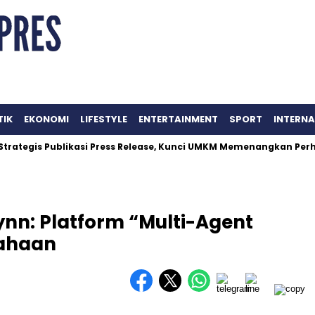
TIK
EKONOMI
LIFESTYLE
ENTERTAINMENT
SPORT
INTERN
is Publikasi Press Release, Kunci UMKM Memenangkan Perhatian 
ynn: Platform “Multi-Agent
sahaan