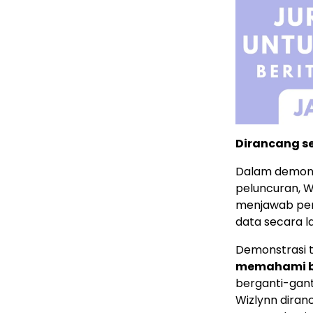
Dirancang s
Dalam demons
peluncuran, W
menjawab per
data secara la
Demonstrasi 
memahami be
berganti-gant
Wizlynn dira