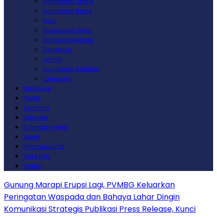
Sumatera Utara
Sumatera Barat
Riau
Kepulauan Riau
Bangka Belitung
Bengkulu
Jambi
Sumatera Selatan
Lampung
Nasional
Politik
Ekonomi
Lifestyle
Entertainment
Sport
Internasional
Pers Rilis
Video
Gunung Marapi Erupsi Lagi, PVMBG Keluarkan
Peringatan Waspada dan Bahaya Lahar Dingin
Komunikasi Strategis Publikasi Press Release, Kunci