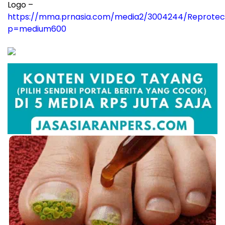
Logo –
https://mma.prnasia.com/media2/3004244/Reprote
p=medium600