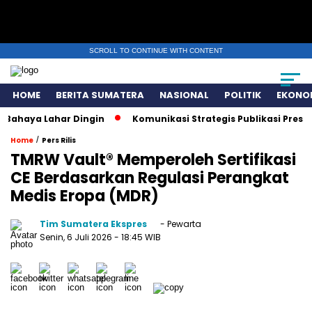
SCROLL TO CONTINUE WITH CONTENT
HOME
BERITA SUMATERA
NASIONAL
POLITIK
EKONO
Lahar Dingin
Komunikasi Strategis Publikasi Press Releas
/
Home
Pers Rilis
TMRW Vault® Memperoleh Sertifikasi
CE Berdasarkan Regulasi Perangkat
Medis Eropa (MDR)
Tim Sumatera Ekspres
- Pewarta
Senin, 6 Juli 2026
- 18:45 WIB