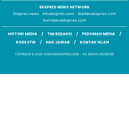
EKSPRES NEWS NETWORK
Ekspres.news
Infoekspres.com
Bantenekspres.com
Sumateraekspres.com
HISTORI MEDIA
TIM REDAKSI
PEDOMAN MEDIA
KODE ETIK
HAK JAWAB
KONTAK IKLAN
COPYRIGHT © 2026 SUMATERAEKSPRES.COM - ALL RIGHTS RESERVED