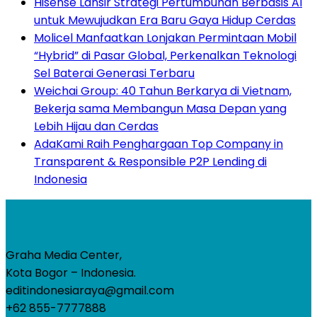
Hisense Lansir Strategi Pertumbuhan Berbasis AI
untuk Mewujudkan Era Baru Gaya Hidup Cerdas
Molicel Manfaatkan Lonjakan Permintaan Mobil
“Hybrid” di Pasar Global, Perkenalkan Teknologi
Sel Baterai Generasi Terbaru
Weichai Group: 40 Tahun Berkarya di Vietnam,
Bekerja sama Membangun Masa Depan yang
Lebih Hijau dan Cerdas
AdaKami Raih Penghargaan Top Company in
Transparent & Responsible P2P Lending di
Indonesia
Graha Media Center,
Kota Bogor – Indonesia.
editindonesiaraya@gmail.com
+62 855-7777888