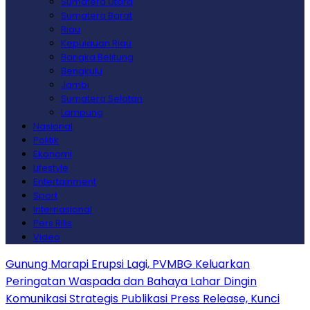
Sumatera Utara
Sumatera Barat
Riau
Kepulauan Riau
Bangka Belitung
Bengkulu
Jambi
Sumatera Selatan
Lampung
Nasional
Politik
Ekonomi
Lifestyle
Entertainment
Sport
Internasional
Pers Rilis
Video
Gunung Marapi Erupsi Lagi, PVMBG Keluarkan
Peringatan Waspada dan Bahaya Lahar Dingin
Komunikasi Strategis Publikasi Press Release, Kunci