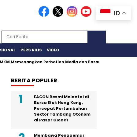
ID
ASIONAL
PERS RILIS
VIDEO
UMKM Memenangkan Perhatian Media dan Pasar
Gempa Bengkul
BERITA POPULER
EACON Resmi Melantai di
Bursa Efek Hong Kong,
Percepat Pertumbuhan
Sektor Tambang Otonom
di Pasar Global
Membawa Penggemar