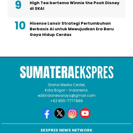
High Tea bertema Winnie the Pooh Disney
di SKAI
Hisense Lansir Strategi Pertumbuhan
Berbasis AI untuk Mewujudkan Era Baru
Gaya Hidup Cerdas
Graha Media Center,
Kota Bogor – Indonesia.
editindonesiaraya@gmail.com
+62 855-7777888
EKSPRES NEWS NETWORK