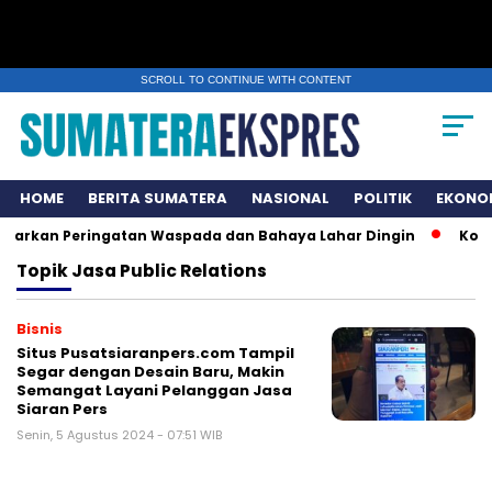
SCROLL TO CONTINUE WITH CONTENT
HOME
BERITA SUMATERA
NASIONAL
POLITIK
EKONO
luarkan Peringatan Waspada dan Bahaya Lahar Dingin
Komun
Topik
Jasa Public Relations
Bisnis
Situs Pusatsiaranpers.com Tampil
Segar dengan Desain Baru, Makin
Semangat Layani Pelanggan Jasa
Siaran Pers
Senin, 5 Agustus 2024 - 07:51 WIB