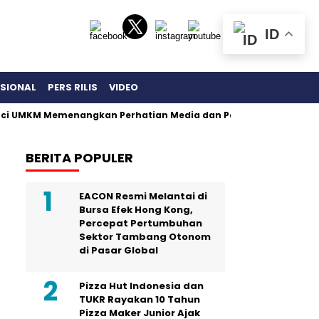
ID
ASIONAL
PERS RILIS
VIDEO
nci UMKM Memenangkan Perhatian Media dan Pasar
Gempa Ben
BERITA POPULER
EACON Resmi Melantai di
Bursa Efek Hong Kong,
Percepat Pertumbuhan
Sektor Tambang Otonom
di Pasar Global
Pizza Hut Indonesia dan
TUKR Rayakan 10 Tahun
Pizza Maker Junior Ajak