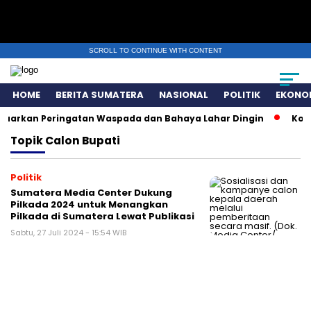
SCROLL TO CONTINUE WITH CONTENT
HOME
BERITA SUMATERA
NASIONAL
POLITIK
EKONO
luarkan Peringatan Waspada dan Bahaya Lahar Dingin
Komu
Topik
Calon Bupati
Politik
Sumatera Media Center Dukung
Pilkada 2024 untuk Menangkan
Pilkada di Sumatera Lewat Publikasi
Sabtu, 27 Juli 2024 - 15:54 WIB