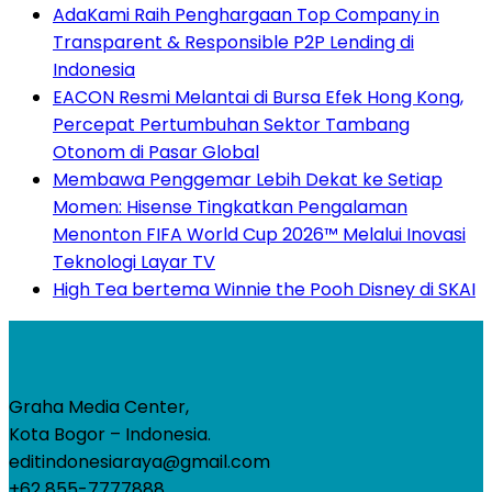
AdaKami Raih Penghargaan Top Company in
Transparent & Responsible P2P Lending di
Indonesia
EACON Resmi Melantai di Bursa Efek Hong Kong,
Percepat Pertumbuhan Sektor Tambang
Otonom di Pasar Global
Membawa Penggemar Lebih Dekat ke Setiap
Momen: Hisense Tingkatkan Pengalaman
Menonton FIFA World Cup 2026™ Melalui Inovasi
Teknologi Layar TV
High Tea bertema Winnie the Pooh Disney di SKAI
Graha Media Center,
Kota Bogor – Indonesia.
editindonesiaraya@gmail.com
+62 855-7777888