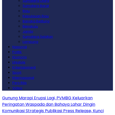
Sumatera Utara
Sumatera Barat
Riau
Kepulauan Riau
Bangka Belitung
Bengkulu
Jambi
Sumatera Selatan
Lampung
Nasional
Politik
Ekonomi
Lifestyle
Entertainment
Sport
Internasional
Pers Rilis
Video
Gunung Marapi Erupsi Lagi, PVMBG Keluarkan
Peringatan Waspada dan Bahaya Lahar Dingin
Komunikasi Strategis Publikasi Press Release, Kunci