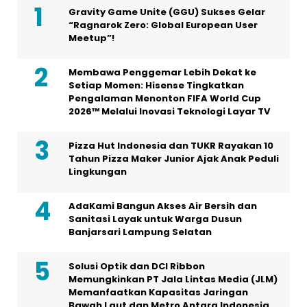
Gravity Game Unite (GGU) Sukses Gelar
“Ragnarok Zero: Global European User
Meetup”!
Membawa Penggemar Lebih Dekat ke
Setiap Momen: Hisense Tingkatkan
Pengalaman Menonton FIFA World Cup
2026™ Melalui Inovasi Teknologi Layar TV
Pizza Hut Indonesia dan TUKR Rayakan 10
Tahun Pizza Maker Junior Ajak Anak Peduli
Lingkungan
AdaKami Bangun Akses Air Bersih dan
Sanitasi Layak untuk Warga Dusun
Banjarsari Lampung Selatan
Solusi Optik dan DCI Ribbon
Memungkinkan PT Jala Lintas Media (JLM)
Memanfaatkan Kapasitas Jaringan
Bawah Laut dan Metro Antara Indonesia