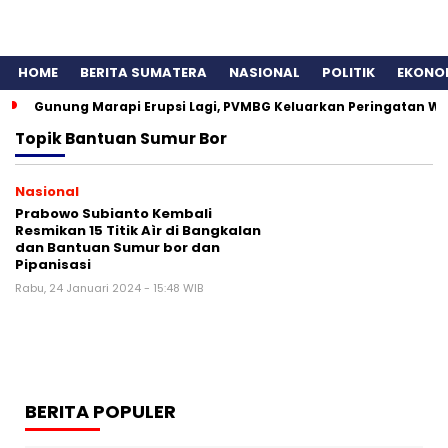
HOME
BERITA SUMATERA
NASIONAL
POLITIK
EKONO
Gunung Marapi Erupsi Lagi, PVMBG Keluarkan Peringatan W
Topik
Bantuan Sumur Bor
Nasional
Prabowo Subianto Kembali
Resmikan 15 Titik Aìr di Bangkalan
dan Bantuan Sumur bor dan
Pipanisasi
Rabu, 24 Januari 2024 - 15:48 WIB
BERITA POPULER