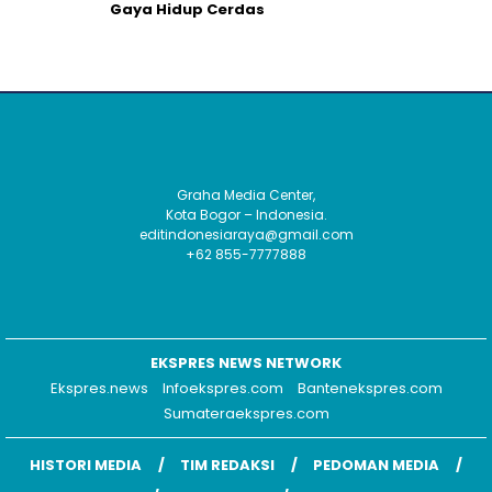
Gaya Hidup Cerdas
Graha Media Center,
Kota Bogor – Indonesia.
editindonesiaraya@gmail.com
+62 855-7777888
EKSPRES NEWS NETWORK
Ekspres.news
Infoekspres.com
Bantenekspres.com
Sumateraekspres.com
HISTORI MEDIA
TIM REDAKSI
PEDOMAN MEDIA