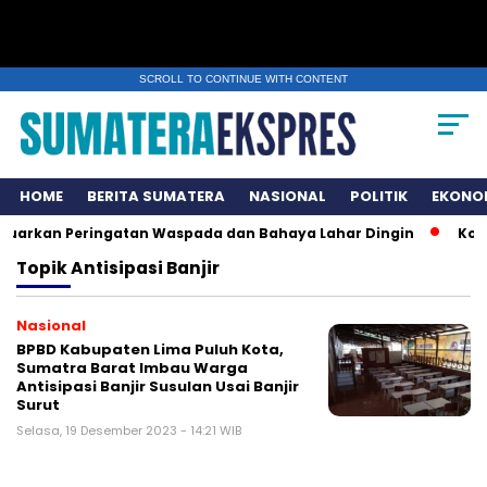
SCROLL TO CONTINUE WITH CONTENT
HOME
BERITA SUMATERA
NASIONAL
POLITIK
EKONO
luarkan Peringatan Waspada dan Bahaya Lahar Dingin
Komu
Topik
Antisipasi Banjir
Nasional
BPBD Kabupaten Lima Puluh Kota,
Sumatra Barat Imbau Warga
Antisipasi Banjir Susulan Usai Banjir
Surut
Selasa, 19 Desember 2023 - 14:21 WIB