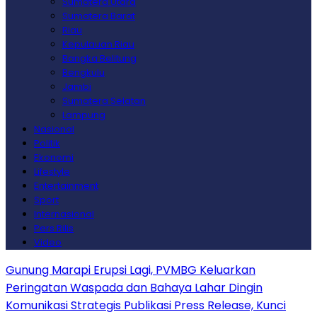
Sumatera Utara
Sumatera Barat
Riau
Kepulauan Riau
Bangka Belitung
Bengkulu
Jambi
Sumatera Selatan
Lampung
Nasional
Politik
Ekonomi
Lifestyle
Entertainment
Sport
Internasional
Pers Rilis
Video
Gunung Marapi Erupsi Lagi, PVMBG Keluarkan
Peringatan Waspada dan Bahaya Lahar Dingin
Komunikasi Strategis Publikasi Press Release, Kunci