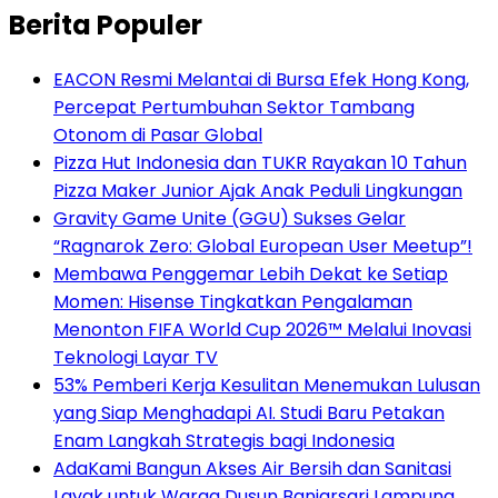
Berita Populer
EACON Resmi Melantai di Bursa Efek Hong Kong,
Percepat Pertumbuhan Sektor Tambang
Otonom di Pasar Global
Pizza Hut Indonesia dan TUKR Rayakan 10 Tahun
Pizza Maker Junior Ajak Anak Peduli Lingkungan
Gravity Game Unite (GGU) Sukses Gelar
“Ragnarok Zero: Global European User Meetup”!
Membawa Penggemar Lebih Dekat ke Setiap
Momen: Hisense Tingkatkan Pengalaman
Menonton FIFA World Cup 2026™ Melalui Inovasi
Teknologi Layar TV
53% Pemberi Kerja Kesulitan Menemukan Lulusan
yang Siap Menghadapi AI. Studi Baru Petakan
Enam Langkah Strategis bagi Indonesia
AdaKami Bangun Akses Air Bersih dan Sanitasi
Layak untuk Warga Dusun Banjarsari Lampung