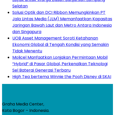
Selatan
Solusi Optik dan DCI Ribbon Memungkinkan PT
Jala Lintas Media (JLM) Memanfaatkan Kapasitas
Jaringan Bawah Laut dan Metro Antara Indonesia
dan Singapura
UOB Asset Management Soroti Ketahanan
Ekonomi Global di Tengah Kondisi yang Semakin
Tidak Menentu
Molicel Manfaatkan Lonjakan Permintaan Mobil
“Hybrid” di Pasar Global, Perkenalkan Teknologi
Sel Baterai Generasi Terbaru
High Tea bertema Winnie the Pooh Disney di SKAI
Graha Media Center,
Kota Bogor – Indonesia.