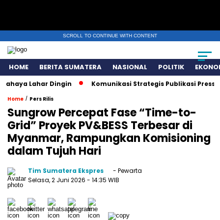
SCROLL TO CONTINUE WITH CONTENT
HOME
BERITA SUMATERA
NASIONAL
POLITIK
EKONO
a Lahar Dingin
Komunikasi Strategis Publikasi Press Relea
/
Home
Pers Rilis
Sungrow Percepat Fase “Time-to-
Grid” Proyek PV&BESS Terbesar di
Myanmar, Rampungkan Komisioning
dalam Tujuh Hari
Tim Sumatera Ekspres
- Pewarta
Selasa, 2 Juni 2026
- 14:35 WIB