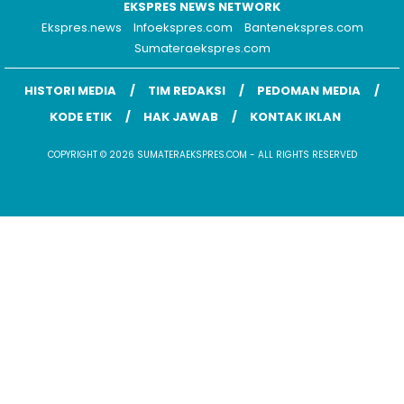
EKSPRES NEWS NETWORK
Ekspres.news
Infoekspres.com
Bantenekspres.com
Sumateraekspres.com
HISTORI MEDIA
TIM REDAKSI
PEDOMAN MEDIA
KODE ETIK
HAK JAWAB
KONTAK IKLAN
COPYRIGHT © 2026 SUMATERAEKSPRES.COM - ALL RIGHTS RESERVED