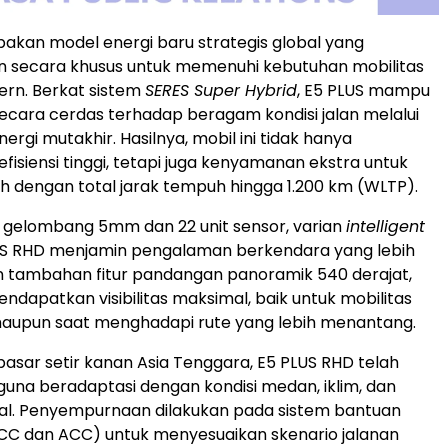
akan model energi baru strategis global yang
 secara khusus untuk memenuhi kebutuhan mobilitas
rn. Berkat sistem
SERES Super Hybrid
, E5 PLUS mampu
ecara cerdas terhadap beragam kondisi jalan melalui
rgi mutakhir. Hasilnya, mobil ini tidak hanya
isiensi tinggi, tetapi juga kenyamanan ekstra untuk
uh dengan total jarak tempuh hingga 1.200 km (WLTP).
r gelombang 5mm dan 22 unit sensor, varian
intelligent
S RHD menjamin pengalaman berkendara yang lebih
 tambahan fitur pandangan panoramik 540 derajat,
dapatkan visibilitas maksimal, baik untuk mobilitas
 maupun saat menghadapi rute yang lebih menantang.
pasar setir kanan Asia Tenggara, E5 PLUS RHD telah
guna beradaptasi dengan kondisi medan, iklim, dan
kal. Penyempurnaan dilakukan pada sistem bantuan
CC dan ACC) untuk menyesuaikan skenario jalanan