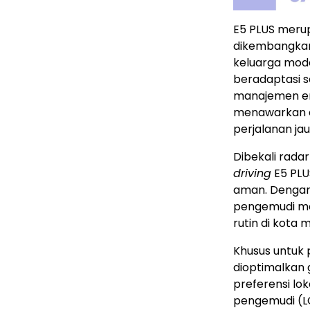
E5 PLUS merup
dikembangkan
keluarga mode
beradaptasi s
manajemen ene
menawarkan ef
perjalanan ja
Dibekali rada
driving
E5 PLU
aman. Dengan
pengemudi men
rutin di kota
Khusus untuk 
dioptimalkan 
preferensi lo
pengemudi (L