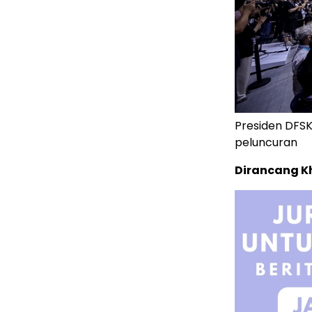
Presiden DFS
peluncuran
Dirancang Kh