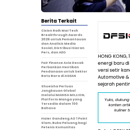
Berita Terkait
Cision Raih MarTech
Breakthrough Awards
2026 untuk Pemantauan
dan Analisis Media
Sosial, Distribusi Siaran
Pers, dan AEO
HONG KONG
,
energi baru d
Fair Finance Asia Desak
Perbankan Hentikan
versi setir ka
Pendanaan untuk Sektor
Batu Bara di ASEAN
Automotive &
sejarah penti
Shueisha Perluas
Jangkauan Global
melalui MANGA MILLION,
Platform Manga yang
Yuks, dukung
Tersedia dalam 100
konten arti
Bahasa
kuliner 
Haier Gandeng AO 1 Point
Slam, Buka Peluang bagi
Petenis Komunitas