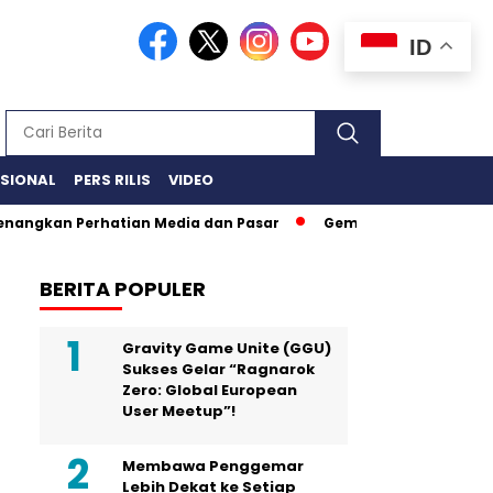
ID
ASIONAL
PERS RILIS
VIDEO
 Perhatian Media dan Pasar
Gempa Bengkulu Magnitudo 6.3 
BERITA POPULER
Gravity Game Unite (GGU)
Sukses Gelar “Ragnarok
Zero: Global European
User Meetup”!
Membawa Penggemar
Lebih Dekat ke Setiap