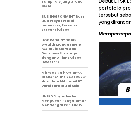
Debut DFSK E5
Tampil di Ajang Grand
Slam
portofolio pr
tersebut sebag
SUS ENVIRONMENT Raih
Dua Proyek WtE di
yang dirancan
Indonesia, Percepat
Ekspansi Global
Mempercepat
UOB Perkuat Bisnis
Wealth Management
melalui Kemitraan
Distribusi Strategis
dengan Allianz Global
Investors
Mitrade Raih Gelar “AI
Broker of the Year 2026”,
Hadirkan MitradeGPT
Versi Terbaru di Asia
UNISOC Lyric Audio:
Mengubah Pengalaman
Mendengarkan Audio