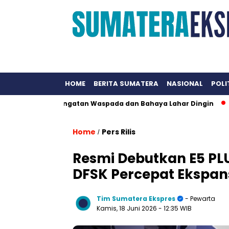
HOME
BERITA SUMATERA
NASIONAL
POLI
rkan Peringatan Waspada dan Bahaya Lahar Dingin
Komunika
Home
Pers Rilis
/
Resmi Debutkan E5 PLU
DFSK Percepat Ekspans
Tim Sumatera Ekspres
- Pewarta
Kamis, 18 Juni 2026
- 12:35 WIB