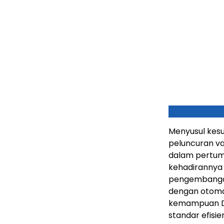
Menyusul kesu
peluncuran var
dalam pertumb
kehadirannya 
pengembangan 
dengan otomat
kemampuan DF
standar efisie