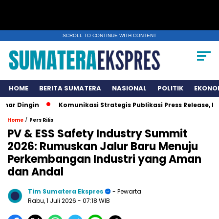
SCROLL TO CONTINUE WITH CONTENT
HOME
BERITA SUMATERA
NASIONAL
POLITIK
EKONO
gin
Komunikasi Strategis Publikasi Press Release, Kunci 
/
Home
Pers Rilis
PV & ESS Safety Industry Summit
2026: Rumuskan Jalur Baru Menuju
Perkembangan Industri yang Aman
dan Andal
Tim Sumatera Ekspres
- Pewarta
Rabu, 1 Juli 2026
- 07:18 WIB