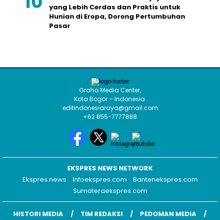
yang Lebih Cerdas dan Praktis untuk
Hunian di Eropa, Dorong Pertumbuhan
Pasar
Graha Media Center,
Kota Bogor – Indonesia.
editindonesiaraya@gmail.com
+62 855-7777888
EKSPRES NEWS NETWORK
Ekspres.news
Infoekspres.com
Bantenekspres.com
Sumateraekspres.com
HISTORI MEDIA
TIM REDAKSI
PEDOMAN MEDIA