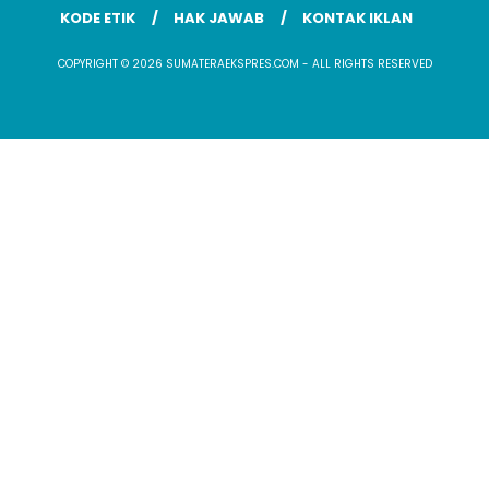
KODE ETIK
HAK JAWAB
KONTAK IKLAN
COPYRIGHT © 2026 SUMATERAEKSPRES.COM - ALL RIGHTS RESERVED