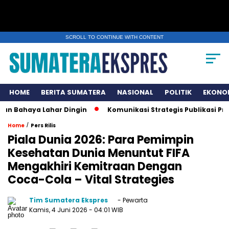
SCROLL TO CONTINUE WITH CONTENT
HOME
BERITA SUMATERA
NASIONAL
POLITIK
EKONO
ahaya Lahar Dingin
Komunikasi Strategis Publikasi Press R
/
Home
Pers Rilis
Piala Dunia 2026: Para Pemimpin
Kesehatan Dunia Menuntut FIFA
Mengakhiri Kemitraan Dengan
Coca-Cola – Vital Strategies
Tim Sumatera Ekspres
- Pewarta
Kamis, 4 Juni 2026
- 04:01 WIB