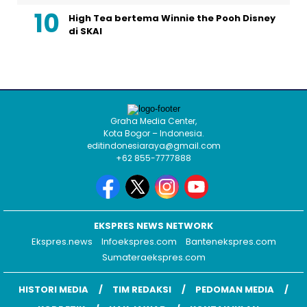
High Tea bertema Winnie the Pooh Disney
di SKAI
Graha Media Center,
Kota Bogor – Indonesia.
editindonesiaraya@gmail.com
+62 855-7777888
EKSPRES NEWS NETWORK
Ekspres.news
Infoekspres.com
Bantenekspres.com
Sumateraekspres.com
HISTORI MEDIA
TIM REDAKSI
PEDOMAN MEDIA