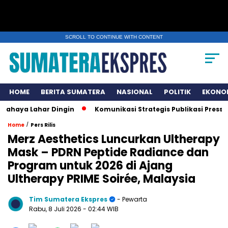
SCROLL TO CONTINUE WITH CONTENT
HOME
BERITA SUMATERA
NASIONAL
POLITIK
EKONO
Lahar Dingin
Komunikasi Strategis Publikasi Press Release
/
Home
Pers Rilis
Merz Aesthetics Luncurkan Ultherapy
Mask – PDRN Peptide Radiance dan
Program untuk 2026 di Ajang
Ultherapy PRIME Soirée, Malaysia
Tim Sumatera Ekspres
- Pewarta
Rabu, 8 Juli 2026
- 02:44 WIB