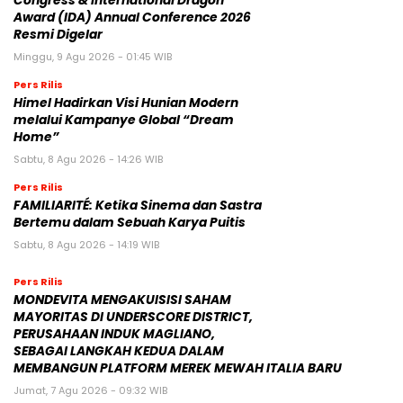
Congress & International Dragon
Award (IDA) Annual Conference 2026
Resmi Digelar
Minggu, 9 Agu 2026 - 01:45 WIB
Pers Rilis
Himel Hadirkan Visi Hunian Modern
melalui Kampanye Global “Dream
Home”
Sabtu, 8 Agu 2026 - 14:26 WIB
Pers Rilis
FAMILIARITÉ: Ketika Sinema dan Sastra
Bertemu dalam Sebuah Karya Puitis
Sabtu, 8 Agu 2026 - 14:19 WIB
Pers Rilis
MONDEVITA MENGAKUISISI SAHAM
MAYORITAS DI UNDERSCORE DISTRICT,
PERUSAHAAN INDUK MAGLIANO,
SEBAGAI LANGKAH KEDUA DALAM
MEMBANGUN PLATFORM MEREK MEWAH ITALIA BARU
Jumat, 7 Agu 2026 - 09:32 WIB