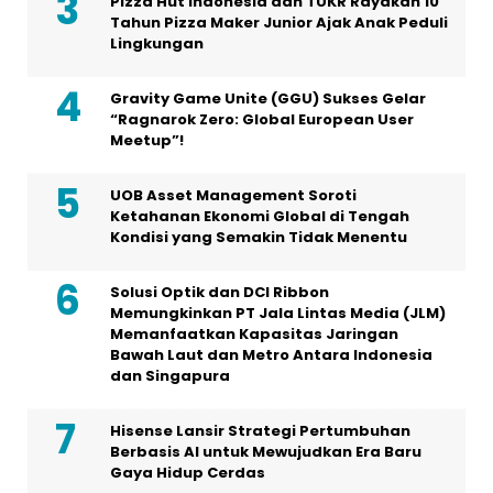
Pizza Hut Indonesia dan TUKR Rayakan 10
Tahun Pizza Maker Junior Ajak Anak Peduli
Lingkungan
Gravity Game Unite (GGU) Sukses Gelar
“Ragnarok Zero: Global European User
Meetup”!
UOB Asset Management Soroti
Ketahanan Ekonomi Global di Tengah
Kondisi yang Semakin Tidak Menentu
Solusi Optik dan DCI Ribbon
Memungkinkan PT Jala Lintas Media (JLM)
Memanfaatkan Kapasitas Jaringan
Bawah Laut dan Metro Antara Indonesia
dan Singapura
Hisense Lansir Strategi Pertumbuhan
Berbasis AI untuk Mewujudkan Era Baru
Gaya Hidup Cerdas