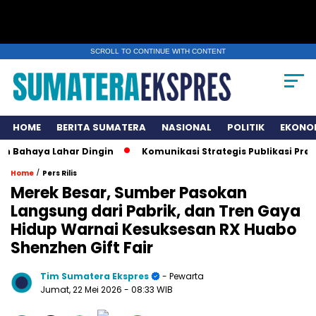
SCROLL TO CONTINUE WITH CONTENT
HOME
BERITA SUMATERA
NASIONAL
POLITIK
EKONO
aya Lahar Dingin
Komunikasi Strategis Publikasi Press Re
/
Home
Pers Rilis
Merek Besar, Sumber Pasokan
Langsung dari Pabrik, dan Tren Gaya
Hidup Warnai Kesuksesan RX Huabo
Shenzhen Gift Fair
Tim Sumatera Ekspres
- Pewarta
Jumat, 22 Mei 2026
- 08:33 WIB