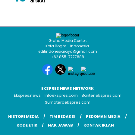
di SKAI
Graha Media Center,
Kota Bogor – Indonesia.
editindonesiaraya@gmail.com
+62 855-7777888
EKSPRES NEWS NETWORK
Ekspres.news
Infoekspres.com
Bantenekspres.com
Sumateraekspres.com
HISTORI MEDIA
TIM REDAKSI
PEDOMAN MEDIA
KODE ETIK
HAK JAWAB
KONTAK IKLAN