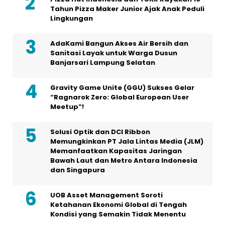
Esports Foundation dan adidas Jalin
Kemitraan Bersejarah untuk Membekali
Seluruh Tim pada Penyelenggaraan
Perdana Esports Nations Cup
Pizza Hut Indonesia dan TUKR Rayakan 10
Tahun Pizza Maker Junior Ajak Anak Peduli
Lingkungan
AdaKami Bangun Akses Air Bersih dan
Sanitasi Layak untuk Warga Dusun
Banjarsari Lampung Selatan
Gravity Game Unite (GGU) Sukses Gelar
“Ragnarok Zero: Global European User
Meetup”!
Solusi Optik dan DCI Ribbon
Memungkinkan PT Jala Lintas Media (JLM)