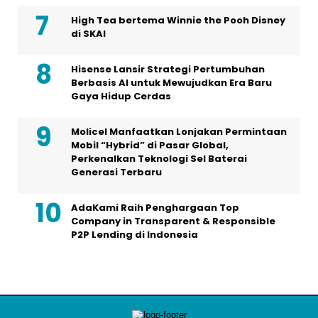
Memanfaatkan Kapasitas Jaringan
Bawah Laut dan Metro Antara Indonesia
dan Singapura
UOB Asset Management Soroti
Ketahanan Ekonomi Global di Tengah
Kondisi yang Semakin Tidak Menentu
High Tea bertema Winnie the Pooh Disney
di SKAI
Hisense Lansir Strategi Pertumbuhan
Berbasis AI untuk Mewujudkan Era Baru
Gaya Hidup Cerdas
Molicel Manfaatkan Lonjakan Permintaan
Mobil “Hybrid” di Pasar Global,
Perkenalkan Teknologi Sel Baterai
Generasi Terbaru
AdaKami Raih Penghargaan Top