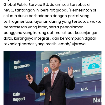
seputar digitalisasi dan AI yang dapat
mentransformasi layanan pemerintah, serta
meningkatkan kualitas hidup masyarakat.
Seperti disampaikan Saeed Xia,
President
, Huawei
Global Public Service BU, dalam sesi tersebut di
MWC, tantangan ini bersifat global. "Pemerintah di
seluruh dunia berhadapan dengan portal yang
terfragmentasi, layanan daring yang terbatas, waktu
pemrosesan yang lama, serta pengalaman
pengguna yang kurang optimal akibat kesenjangan
data, kurangnya integrasi, dan kemampuan digital-
teknologi cerdas yang masih lemah," ujarnya.