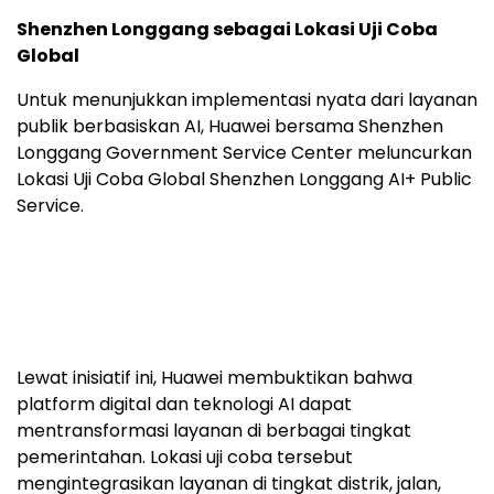
masyarakat harus menghubungi saluran telepon
(
hotline
) untuk mengetahui dokumen yang
diperlukan, misalnya untuk asuransi kesehatan bayi
yang baru lahir. Kini, informasi tersebut dapat
diperoleh dalam hitungan detik melalui aplikasi
iShenzhen.
Shenzhen Longgang sebagai Lokasi Uji Coba
Global
Untuk menunjukkan implementasi nyata dari layanan
publik berbasiskan AI, Huawei bersama Shenzhen
Longgang Government Service Center meluncurkan
Lokasi Uji Coba Global Shenzhen Longgang AI+ Public
Service.