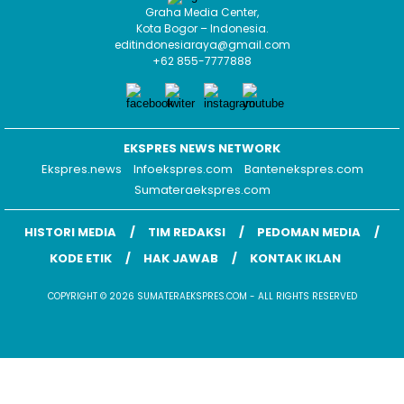
Company in Transparent & Responsible
P2P Lending di Indonesia
Graha Media Center,
Kota Bogor – Indonesia.
editindonesiaraya@gmail.com
+62 855-7777888
EKSPRES NEWS NETWORK
Ekspres.news
Infoekspres.com
Bantenekspres.com
Sumateraekspres.com
HISTORI MEDIA
TIM REDAKSI
PEDOMAN MEDIA
KODE ETIK
HAK JAWAB
KONTAK IKLAN