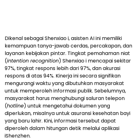
maksimal 30 detik (ukuran dan format video untuk
plaftform Youtube atau Dailymotion) dengan teks narasi
maksimal 15 paragraf. Kirim lewat WA Center:
085315557788.
Dikenal sebagai Shenxiao i, asisten AI ini memiliki
kemampuan tanya-jawab cerdas, percakapan, dan
layanan kebijakan pintar. Tingkat pemahaman niat
(
intention recognition
) Shenxiao i mencapai sekitar
97%, tingkat respons lebih dari 97%, dan akurasi
respons di atas 94%. Kinerja ini secara signifikan
mengurangi waktu yang dibutuhkan masyarakat
untuk memperoleh informasi publik. Sebelumnya,