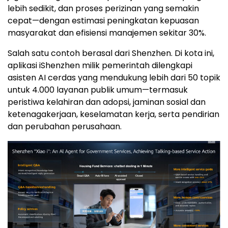
menyederhanakan interaksi dengan pemerintah—
masyarakat cukup menyampaikan kebutuhan
dalam bahasa alami tanpa harus mengisi formulir
atau membuka situs. Di sisi lain, instansi pemerintah
juga diuntungkan berkat pekerjaan manual yang
lebih sedikit, dan proses perizinan yang semakin
cepat—dengan estimasi peningkatan kepuasan
masyarakat dan efisiensi manajemen sekitar 30%.
Salah satu contoh berasal dari Shenzhen. Di kota ini,
aplikasi iShenzhen milik pemerintah dilengkapi
asisten AI cerdas yang mendukung lebih dari 50 topik
untuk 4.000 layanan publik umum—termasuk
peristiwa kelahiran dan adopsi, jaminan sosial dan
ketenagakerjaan, keselamatan kerja, serta pendirian
dan perubahan perusahaan.