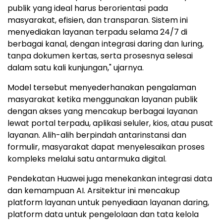
An illustration of the architecture of Huawei’s Global
Public Service Solution
Xia menjelaskan visi ini sebagai layanan publik yang
benar-benar berpusat pada masyarakat: "Layanan
publik yang ideal harus berorientasi pada
masyarakat, efisien, dan transparan. Sistem ini
menyediakan layanan terpadu selama 24/7 di
berbagai kanal, dengan integrasi daring dan luring,
tanpa dokumen kertas, serta prosesnya selesai
dalam satu kali kunjungan," ujarnya.
Model tersebut menyederhanakan pengalaman
masyarakat ketika menggunakan layanan publik
dengan akses yang mencakup berbagai layanan
lewat portal terpadu, aplikasi seluler, kios, atau pusat
layanan. Alih-alih berpindah antarinstansi dan
formulir, masyarakat dapat menyelesaikan proses
kompleks melalui satu antarmuka digital.