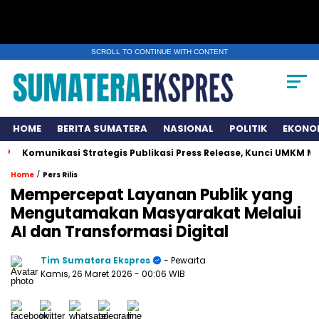
SCROLL TO CONTINUE WITH CONTENT
HOME
BERITA SUMATERA
NASIONAL
POLITIK
EKONO
ikasi Strategis Publikasi Press Release, Kunci UMKM Memenangk
/
Home
Pers Rilis
Mempercepat Layanan Publik yang
Mengutamakan Masyarakat Melalui
AI dan Transformasi Digital
Tim Sumatera Ekspres
- Pewarta
Kamis, 26 Maret 2026
- 00:06 WIB