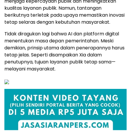
efisien sekaligus membantu pemerintah beroperasi
secara lebih cerdas.
Bagi pemerintah yang berhadapan dengan tuntutan
masyarakat yang semakin tinggi, sekaligus sumber
daya terbatas, pendekatan ini berperan penting
menjaga kepercayaan publik dan meningkatkan
kualitas layanan publik. Namun, tantangan
berikutnya terletak pada upaya memastikan inovasi
tetap selaras dengan kebutuhan masyarakat.
Tidak diragukan lagi bahwa AI dan platform digital
menentukan masa depan pemerintahan. Meski
demikian, prinsip utama dalam penerapannya harus
tetap jelas. Seperti disampaikan Xia dalam
penutupnya, tujuan layanan publik tetap sama—
melayani masyarakat.