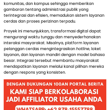
Lewat inisiatif ini, Huawei membuktikan bahwa
platform digital dan teknologi AI dapat
mentransformasi layanan di berbagai tingkat
pemerintahan. Lokasi uji coba tersebut
mengintegrasikan layanan di tingkat distrik, jalan,
komunitas, dan kampus sehingga memberikan
gambaran tentang administrasi publik yang
terintegrasi dan efisien, memadukan sistem layanan
cerdas dan proses perizinan terpadu.
Proyek ini menunjukkan, transformasi digital dapat
mengurangi waktu tunggu dan menyederhanakan
interaksi masyarakat. Misalnya, platform layanan
pelanggan cerdas mengintegrasikan
hotline
, loket
layanan, dan layanan mandiri dengan model bahasa
besar. Integrasi tersebut membantu masyarakat
mendapatkan layanan melalui kanal pilihan mereka