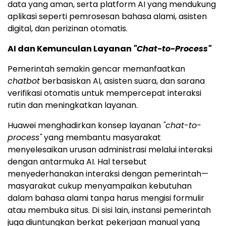
Pendekatan Huawei juga menekankan integrasi data
dan kemampuan AI. Arsitektur ini mencakup
platform layanan untuk penyediaan layanan daring,
platform data untuk pengelolaan dan tata kelola
data yang aman, serta platform AI yang mendukung
aplikasi seperti pemrosesan bahasa alami, asisten
digital, dan perizinan otomatis.
AI dan Kemunculan Layanan
"Chat-to-Process"
Pemerintah semakin gencar memanfaatkan
chatbot
berbasiskan AI, asisten suara, dan sarana
verifikasi otomatis untuk mempercepat interaksi
rutin dan meningkatkan layanan.
Huawei menghadirkan konsep layanan
"chat-to-
process"
yang membantu masyarakat
menyelesaikan urusan administrasi melalui interaksi
dengan antarmuka AI. Hal tersebut