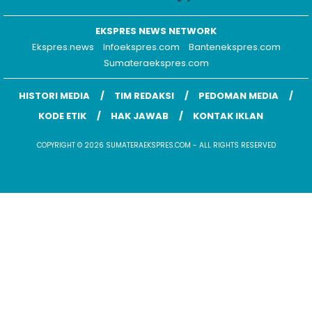
EKSPRES NEWS NETWORK
Ekspres.news
Infoekspres.com
Bantenekspres.com
Sumateraekspres.com
HISTORI MEDIA
TIM REDAKSI
PEDOMAN MEDIA
KODE ETIK
HAK JAWAB
KONTAK IKLAN
COPYRIGHT © 2026 SUMATERAEKSPRES.COM - ALL RIGHTS RESERVED