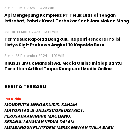
Api Mengepung Kompleks PT Teluk Luas di Tengah
Istirahat, Pabrik Karet Terbakar Saat Jam Makan Siang
Jumat, 14 Maret 2025 - 13:14 WIB
Termasuk Kapolda Bengkulu, Kapolri Jenderal Polisi
Listyo Sigit Prabowo Angkat 10 Kapolda Baru
Senin, 23 Desember 2024 - 11:01 WIB
Khusus untuk Mahasiswa, Media Online Ini Siap Bantu
Terbitkan Artikel Tugas Kampus di Media Online
BERITA TERBARU
Pers Rilis
MONDEVITA MENGAKUISISI SAHAM
MAYORITAS DI UNDERSCORE DISTRICT,
PERUSAHAAN INDUK MAGLIANO,
SEBAGAI LANGKAH KEDUA DALAM
MEMBANGUN PLATFORM MEREK MEWAH ITALIA BARU
Jumat, 7 Agu 2026 - 09:32 WIB
Pers Rilis