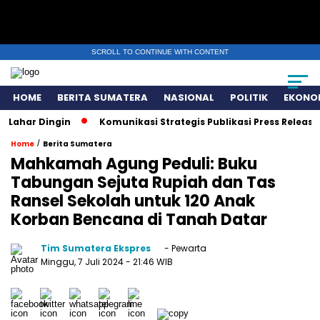
SCROLL TO CONTINUE WITH CONTENT
HOME
BERITA SUMATERA
NASIONAL
POLITIK
EKONO
 Dingin
Komunikasi Strategis Publikasi Press Release, Kun
/
Home
Berita Sumatera
Mahkamah Agung Peduli: Buku
Tabungan Sejuta Rupiah dan Tas
Ransel Sekolah untuk 120 Anak
Korban Bencana di Tanah Datar
Tim Sumatera Ekspres
- Pewarta
Minggu, 7 Juli 2024
- 21:46 WIB