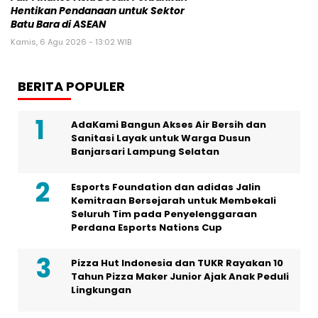
Kamis, 6 Agu 2026 - 13:02 WIB
BERITA POPULER
AdaKami Bangun Akses Air Bersih dan
Sanitasi Layak untuk Warga Dusun
Banjarsari Lampung Selatan
Esports Foundation dan adidas Jalin
Kemitraan Bersejarah untuk Membekali
Seluruh Tim pada Penyelenggaraan
Perdana Esports Nations Cup
Pizza Hut Indonesia dan TUKR Rayakan 10
Tahun Pizza Maker Junior Ajak Anak Peduli
Lingkungan
Gravity Game Unite (GGU) Sukses Gelar
“Ragnarok Zero: Global European User