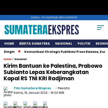
SCROLL TO CONTINUE WITH CONTENT
HOME
BERITA SUMATERA
NASIONAL
POLITIK
EKONO
in
Komunikasi Strategis Publikasi Press Release, Kunci U
/
Home
Nasional
Kirim Bantuan ke Palestina, Prabowo
Subianto Lepas Keberangkatan
Kapal RS TNI KRI Radjiman
Tim Sumatera Ekspres
- Pewarta
Kamis, 18 Januari 2024
- 16:03 WIB