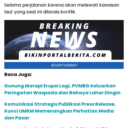
Selama perjalanan karena akan melewati kawasan
laut yang saat ini dilanda konflik.
ADVERTISEMENT
Baca Juga:
Gunung Marapi Erupsi Lagi, PVMBG Keluarkan
Peringatan Waspada dan Bahaya Lahar Dingin
Komunikasi Strategis Publikasi Press Release,
Kunci UMKM Memenangkan Perhatian Media
dan Pasar