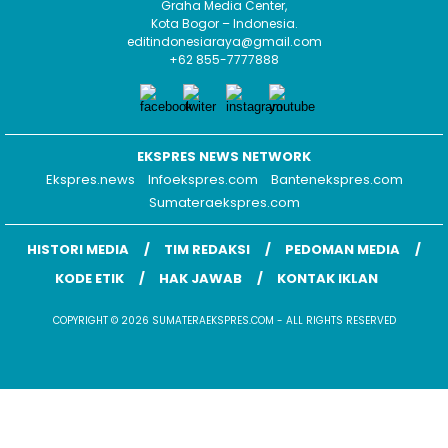
Graha Media Center,
Kota Bogor – Indonesia.
editindonesiaraya@gmail.com
+62 855-7777888
EKSPRES NEWS NETWORK
Ekspres.news
Infoekspres.com
Bantenekspres.com
Sumateraekspres.com
HISTORI MEDIA
TIM REDAKSI
PEDOMAN MEDIA
KODE ETIK
HAK JAWAB
KONTAK IKLAN
COPYRIGHT © 2026 SUMATERAEKSPRES.COM - ALL RIGHTS RESERVED