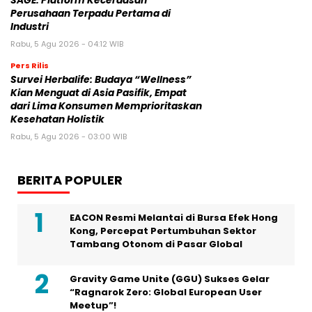
SAGE: Platform Kecerdasan
Perusahaan Terpadu Pertama di
Industri
Rabu, 5 Agu 2026 - 04:12 WIB
Pers Rilis
Survei Herbalife: Budaya “Wellness”
Kian Menguat di Asia Pasifik, Empat
dari Lima Konsumen Memprioritaskan
Kesehatan Holistik
Rabu, 5 Agu 2026 - 03:00 WIB
BERITA POPULER
EACON Resmi Melantai di Bursa Efek Hong
Kong, Percepat Pertumbuhan Sektor
Tambang Otonom di Pasar Global
Gravity Game Unite (GGU) Sukses Gelar
“Ragnarok Zero: Global European User
Meetup”!