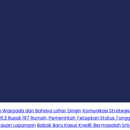
an Waspada dan Bahaya Lahar Dingin
Komunikasi Strategi
6.3 Rusak 197 Rumah, Pemerintah Tetapkan Status Tang
tauan Lapangan
Babak Baru Kasus Kredit Bermasalah Srit