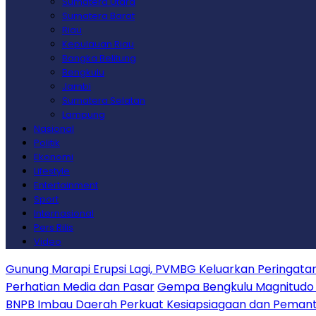
Sumatera Utara
Sumatera Barat
Riau
Kepulauan Riau
Bangka Belitung
Bengkulu
Jambi
Sumatera Selatan
Lampung
Nasional
Politik
Ekonomi
Lifestyle
Entertainment
Sport
Internasional
Pers Rilis
Video
Gunung Marapi Erupsi Lagi, PVMBG Keluarkan Peringat
Perhatian Media dan Pasar
Gempa Bengkulu Magnitudo 
BNPB Imbau Daerah Perkuat Kesiapsiagaan dan Peman