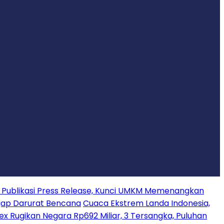
s Publikasi Press Release, Kunci UMKM Memenangkan
gap Darurat Bencana
Cuaca Ekstrem Landa Indonesia,
ex Rugikan Negara Rp692 Miliar, 3 Tersangka, Puluhan