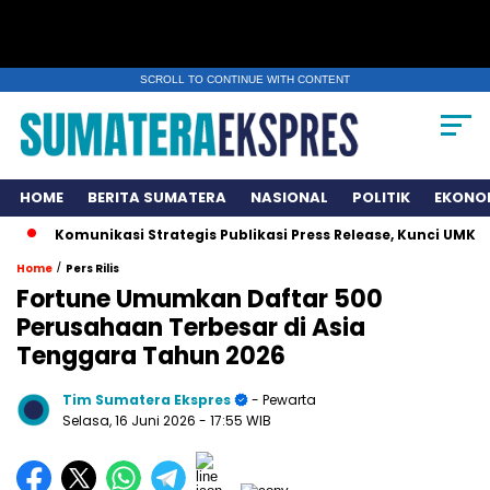
SCROLL TO CONTINUE WITH CONTENT
HOME
BERITA SUMATERA
NASIONAL
POLITIK
EKONO
omunikasi Strategis Publikasi Press Release, Kunci UMKM Memen
/
Home
Pers Rilis
Fortune Umumkan Daftar 500
Perusahaan Terbesar di Asia
Tenggara Tahun 2026
Tim Sumatera Ekspres
- Pewarta
Selasa, 16 Juni 2026
- 17:55 WIB