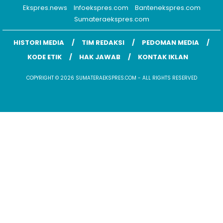
Ekspres.news
Infoekspres.com
Bantenekspres.com
Sumateraekspres.com
HISTORI MEDIA
TIM REDAKSI
PEDOMAN MEDIA
KODE ETIK
HAK JAWAB
KONTAK IKLAN
COPYRIGHT © 2026 SUMATERAEKSPRES.COM - ALL RIGHTS RESERVED