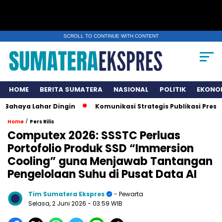
SCROLL TO CONTINUE WITH CONTENT
HOME
BERITA SUMATERA
NASIONAL
POLITIK
EKONO
a Lahar Dingin
Komunikasi Strategis Publikasi Press Rele
/
Home
Pers Rilis
Computex 2026: SSSTC Perluas
Portofolio Produk SSD “Immersion
Cooling” guna Menjawab Tantangan
Pengelolaan Suhu di Pusat Data AI
Tim Sumatera Ekspres
- Pewarta
Selasa, 2 Juni 2026
- 03:59 WIB