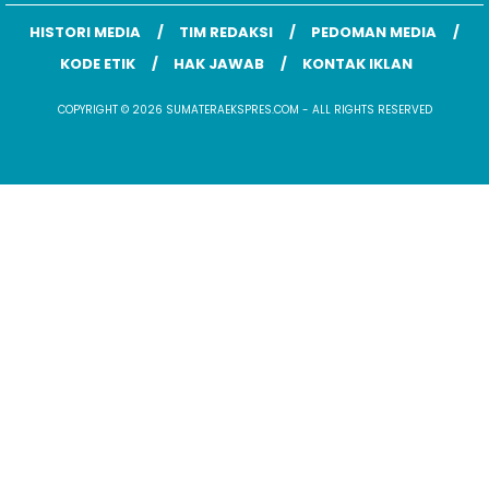
HISTORI MEDIA
TIM REDAKSI
PEDOMAN MEDIA
KODE ETIK
HAK JAWAB
KONTAK IKLAN
COPYRIGHT © 2026 SUMATERAEKSPRES.COM - ALL RIGHTS RESERVED