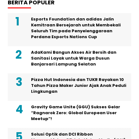
BERITA POPULER
Esports Foundation dan adidas Jalin
Kemitraan Bersejarah untuk Membekali
Seluruh Tim pada Penyelenggaraan
Perdana Esports Nations Cup
AdaKami Bangun Akses Air Bersih dan
Sanitasi Layak untuk Warga Dusun
Banjarsari Lampung Selatan
Pizza Hut Indonesia dan TUKR Rayakan 10
Tahun Pizza Maker Junior Ajak Anak Peduli
Lingkungan
Gravity Game Unite (GGU) Sukses Gelar
“Ragnarok Zero: Global European User
Meetup”!
Solusi Optik dan DCI Ribbon