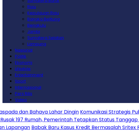
Sumatera Barat
Riau
Kepulauan Riau
Bangka Belitung
Bengkulu
Jambi
Sumatera Selatan
Lampung
Nasional
Politik
Ekonomi
Lifestyle
Entertainment
Sport
Internasional
Pers Rilis
Video
 Bahaya Lahar Dingin
Komunikasi Strategis Publikasi Pr
Rumah, Pemerintah Tetapkan Status Tanggap Darurat Be
n
Babak Baru Kasus Kredit Bermasalah Sritex Rugikan Nega