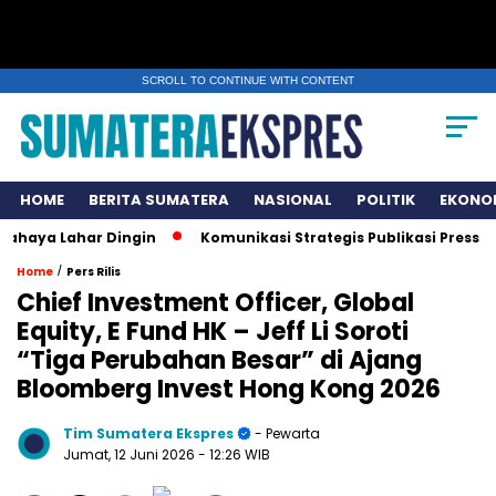
SCROLL TO CONTINUE WITH CONTENT
HOME
BERITA SUMATERA
NASIONAL
POLITIK
EKONO
 Lahar Dingin
Komunikasi Strategis Publikasi Press Relea
/
Home
Pers Rilis
Chief Investment Officer, Global
Equity, E Fund HK – Jeff Li Soroti
“Tiga Perubahan Besar” di Ajang
Bloomberg Invest Hong Kong 2026
Tim Sumatera Ekspres
- Pewarta
Jumat, 12 Juni 2026
- 12:26 WIB