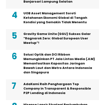
Banjarsari Lampung Selatan
UOB Asset Management Soroti
Ketahanan Ekonomi Global di Tengah
Kondisi yang Semakin Tidak Menentu
Gravity Game Unite (GGU) Sukses Gelar
“Ragnarok Zero: Global European User
Meetup”!
Solusi Optik dan DCI Ribbon
Memungkinkan PT Jala Lintas Media (JLM)
Memanfaatkan Kapasitas Jaringan
Bawah Laut dan Metro Antara Indonesia
dan Singapura
AdaKami Raih Penghargaan Top
Company in Transparent & Responsible
P2P Lending di Indonesia
Hisense Lansir Strategi Pertumbuhan