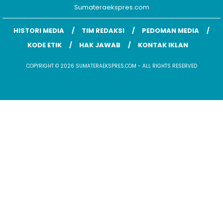
Sumateraekspres.com
HISTORI MEDIA
TIM REDAKSI
PEDOMAN MEDIA
KODE ETIK
HAK JAWAB
KONTAK IKLAN
COPYRIGHT © 2026 SUMATERAEKSPRES.COM - ALL RIGHTS RESERVED