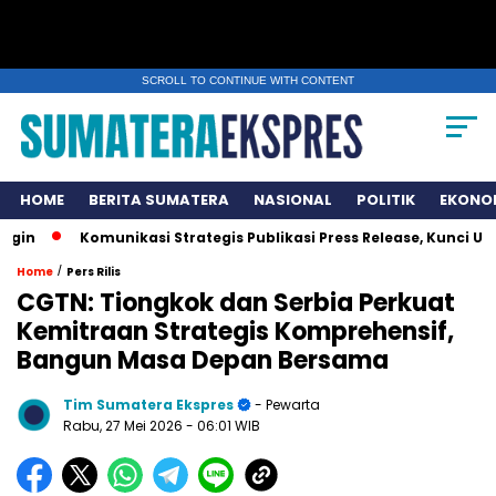
SCROLL TO CONTINUE WITH CONTENT
HOME
BERITA SUMATERA
NASIONAL
POLITIK
EKONO
Komunikasi Strategis Publikasi Press Release, Kunci UMKM 
/
Home
Pers Rilis
CGTN: Tiongkok dan Serbia Perkuat
Kemitraan Strategis Komprehensif,
Bangun Masa Depan Bersama
Tim Sumatera Ekspres
- Pewarta
Rabu, 27 Mei 2026
- 06:01 WIB