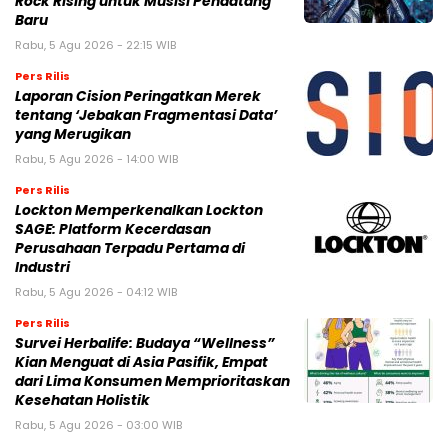
Rock Rising untuk Musisi Pendatang
Baru
Rabu, 5 Agu 2026 - 22:15 WIB
Pers Rilis
Laporan Cision Peringatkan Merek
tentang ‘Jebakan Fragmentasi Data’
yang Merugikan
Rabu, 5 Agu 2026 - 14:00 WIB
Pers Rilis
Lockton Memperkenalkan Lockton
SAGE: Platform Kecerdasan
Perusahaan Terpadu Pertama di
Industri
Rabu, 5 Agu 2026 - 04:12 WIB
Pers Rilis
Survei Herbalife: Budaya “Wellness”
Kian Menguat di Asia Pasifik, Empat
dari Lima Konsumen Memprioritaskan
Kesehatan Holistik
Rabu, 5 Agu 2026 - 03:00 WIB