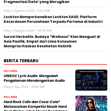
Fragmentasi Data’ yang Merugikan
Rabu, 5 Agustus 2026 - 04:12 WIB
Lockton Memperkenalkan Lockton SAGE: Platform
Kecerdasan Perusahaan Terpadu Pertama di Industri
Rabu, 5 Agustus 2026 - 03:00 WIB
Survei Herbalife: Budaya “Wellness” Kian Menguat di
Asia Pasifik, Empat dari Lima Konsumen
Memprioritaskan Kesehatan Holistik
BERITA TERBARU
Pers Rilis
UNISOC Lyric Audio: Mengubah
Pengalaman Mendengarkan Audio
Rabu, 5 Agu 2026 - 23:58 WIB
Pers Rilis
Hard Rock Cafe dan Coca-Cola®
Meluncurkan Kompetisi Musik Hard