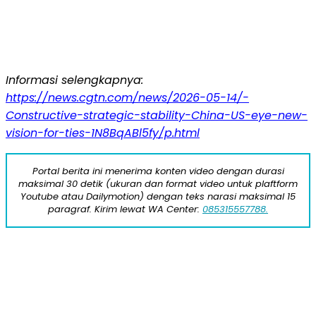
Informasi selengkapnya:
https://news.cgtn.com/news/2026-05-14/-
Constructive-strategic-stability-China-US-eye-new-
vision-for-ties-1N8BqABl5fy/p.html
Portal berita ini menerima konten video dengan durasi
maksimal 30 detik (ukuran dan format video untuk plaftform
Youtube atau Dailymotion) dengan teks narasi maksimal 15
paragraf. Kirim lewat WA Center:
085315557788.