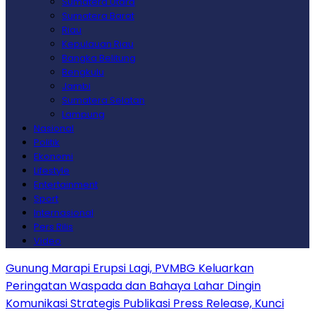
Sumatera Utara
Sumatera Barat
Riau
Kepulauan Riau
Bangka Belitung
Bengkulu
Jambi
Sumatera Selatan
Lampung
Nasional
Politik
Ekonomi
Lifestyle
Entertainment
Sport
Internasional
Pers Rilis
Video
Gunung Marapi Erupsi Lagi, PVMBG Keluarkan
Peringatan Waspada dan Bahaya Lahar Dingin
Komunikasi Strategis Publikasi Press Release, Kunci