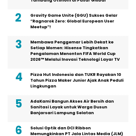
EACON Resmi Melantai di Bursa Efek Hong
Kong, Percepat Pertumbuhan Sektor
Tambang Otonom di Pasar Global
Gravity Game Unite (GGU) Sukses Gelar
“Ragnarok Zero: Global European User
Meetup”!
Membawa Penggemar Lebih Dekat ke
Setiap Momen: Hisense Tingkatkan
Pengalaman Menonton FIFA World Cup
2026™ Melalui Inovasi Teknologi Layar TV
Pizza Hut Indonesia dan TUKR Rayakan 10
Tahun Pizza Maker Junior Ajak Anak Peduli
Lingkungan
AdaKami Bangun Akses Air Bersih dan
Sanitasi Layak untuk Warga Dusun
Banjarsari Lampung Selatan