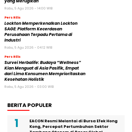
Laporan Cision Peringatkan Merek
tentang ‘Jebakan Fragmentasi Data’
yang Merugikan
Rabu, 5 Agu 2026 - 14:00 WIB
Pers Rilis
Lockton Memperkenalkan Lockton
SAGE: Platform Kecerdasan
Perusahaan Terpadu Pertama di
Industri
Rabu, 5 Agu 2026 - 04:12 WIB
Pers Rilis
Survei Herbalife: Budaya “Wellness”
Kian Menguat di Asia Pasifik, Empat
dari Lima Konsumen Memprioritaskan
Kesehatan Holistik
Rabu, 5 Agu 2026 - 03:00 WIB
BERITA POPULER