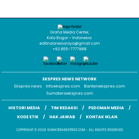
Perkenalkan Teknologi Sel Baterai
Generasi Terbaru
Graha Media Center,
Kota Bogor – Indonesia.
editindonesiaraya@gmail.com
+62 855-7777888
EKSPRES NEWS NETWORK
Ekspres.news
Infoekspres.com
Bantenekspres.com
Sumateraekspres.com
HISTORI MEDIA
TIM REDAKSI
PEDOMAN MEDIA
KODE ETIK
HAK JAWAB
KONTAK IKLAN