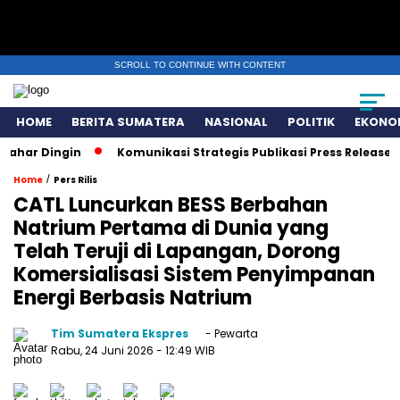
SCROLL TO CONTINUE WITH CONTENT
HOME
BERITA SUMATERA
NASIONAL
POLITIK
EKONO
ngin
Komunikasi Strategis Publikasi Press Release, Kunci 
/
Home
Pers Rilis
CATL Luncurkan BESS Berbahan
Natrium Pertama di Dunia yang
Telah Teruji di Lapangan, Dorong
Komersialisasi Sistem Penyimpanan
Energi Berbasis Natrium
Tim Sumatera Ekspres
- Pewarta
Rabu, 24 Juni 2026
- 12:49 WIB