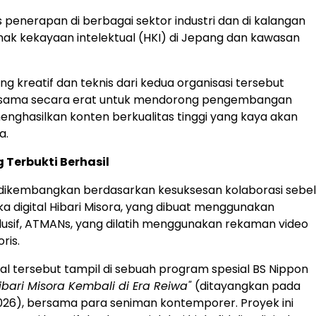
penerapan di berbagai sektor industri dan di kalangan
k kekayaan intelektual (HKI) di Jepang dan kawasan
dang kreatif dan teknis dari kedua organisasi tersebut
 sama secara erat untuk mendorong pengembangan
nghasilkan konten berkualitas tinggi yang kaya akan
a.
 Terbukti Berhasil
i dikembangkan berdasarkan kesuksesan kolaborasi sebe
ka digital Hibari Misora, yang dibuat menggunakan
lusif, ATMANs, yang dilatih menggunakan rekaman video
ris.
tal tersebut tampil di sebuah program spesial BS Nippon
ibari Misora Kembali di Era Reiwa"
(ditayangkan pada
026), bersama para seniman kontemporer. Proyek ini