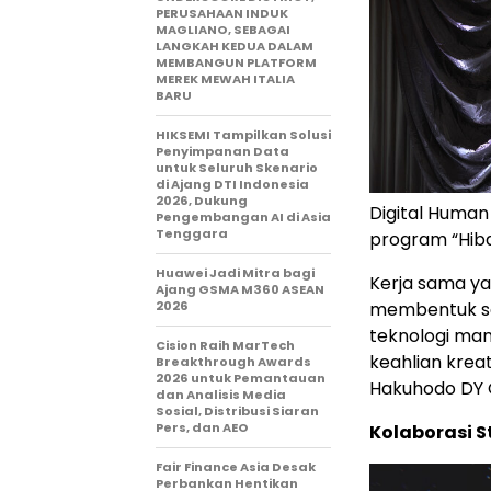
PERUSAHAAN INDUK
MAGLIANO, SEBAGAI
LANGKAH KEDUA DALAM
MEMBANGUN PLATFORM
MEREK MEWAH ITALIA
BARU
HIKSEMI Tampilkan Solusi
Penyimpanan Data
untuk Seluruh Skenario
di Ajang DTI Indonesia
2026, Dukung
Digital Human
Pengembangan AI di Asia
Tenggara
program “Hiba
Huawei Jadi Mitra bagi
Kerja sama ya
Ajang GSMA M360 ASEAN
2026
membentuk se
teknologi man
Cision Raih MarTech
keahlian krea
Breakthrough Awards
2026 untuk Pemantauan
Hakuhodo DY G
dan Analisis Media
Sosial, Distribusi Siaran
Pers, dan AEO
Kolaborasi S
Fair Finance Asia Desak
Perbankan Hentikan