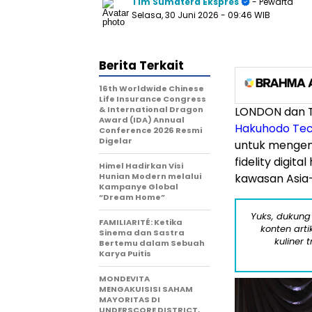
Tim Sumatera Ekspres
- Pewarta
Selasa, 30 Juni 2026
- 09:46 WIB
Berita Terkait
16th Worldwide Chinese
Life Insurance Congress
& International Dragon
LONDON dan 
Award (IDA) Annual
Hakuhodo Tec
Conference 2026 Resmi
Digelar
untuk mengem
fidelity digit
Himel Hadirkan Visi
Hunian Modern melalui
kawasan Asia-
Kampanye Global
“Dream Home”
Yuks, dukung
FAMILIARITÉ: Ketika
konten arti
Sinema dan Sastra
kuliner 
Bertemu dalam Sebuah
Karya Puitis
MONDEVITA
MENGAKUISISI SAHAM
MAYORITAS DI
UNDERSCORE DISTRICT,