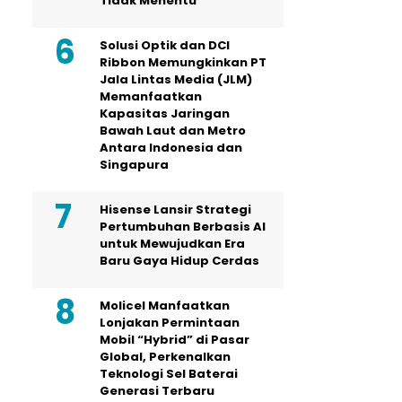
Tidak Menentu
Solusi Optik dan DCI
Ribbon Memungkinkan PT
Jala Lintas Media (JLM)
Memanfaatkan
Kapasitas Jaringan
Bawah Laut dan Metro
Antara Indonesia dan
Singapura
Hisense Lansir Strategi
Pertumbuhan Berbasis AI
untuk Mewujudkan Era
Baru Gaya Hidup Cerdas
Molicel Manfaatkan
Lonjakan Permintaan
Mobil “Hybrid” di Pasar
Global, Perkenalkan
Teknologi Sel Baterai
Generasi Terbaru