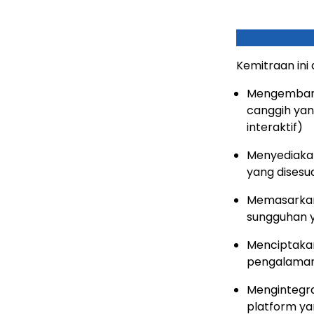
Kemitraan ini
Mengembang
canggih yan
interaktif)
Menyediakan
yang disesu
Memasarkan 
sungguhan y
Menciptakan
pengalaman
Mengintegra
platform ya