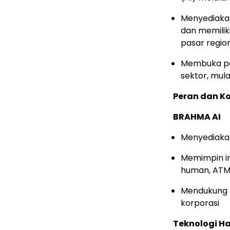
Menyediakan
dan memiliki
pasar regio
Membuka pel
sektor, mula
Peran dan Ko
BRAHMA AI
Menyediakan 
Memimpin in
human, AT
Mendukung p
korporasi
Teknologi 