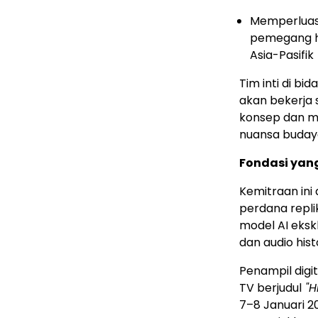
Memperluas 
pemegang ha
Asia-Pasifik
Tim inti di bi
akan bekerja
konsep dan me
nuansa buday
Fondasi yang
Kemitraan in
perdana repli
model AI eksk
dan audio histo
Penampil digi
TV berjudul
"H
7–8 Januari 2