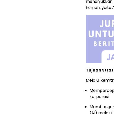
menunjukkan po
human, yaitu
Tujuan Strat
Melalui kemitr
Mempercepat
korporasi
Membangun 
(AI) melalui