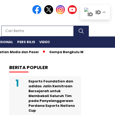
ID
ASIONAL
PERS RILIS
VIDEO
Media dan Pasar
Gempa Bengkulu Magnitudo 6.3 Rusak 197 
BERITA POPULER
Esports Foundation dan
adidas Jalin Kemitraan
Bersejarah untuk
Membekali Seluruh Tim
pada Penyelenggaraan
Perdana Esports Nations
Cup