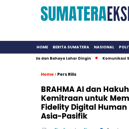
HOME
BERITA SUMATERA
NASIONAL
POLI
atan Waspada dan Bahaya Lahar Dingin
Komunikasi Strateg
Home
Pers Rilis
/
BRAHMA AI dan Hakuho
Kemitraan untuk Mem
Fidelity Digital Huma
Asia-Pasifik