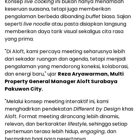
Konsep
live cooking
ini bukan hanya menambah
keseruan suasana, tetapi juga memberikan
pengalaman berbeda dibanding
buffet
biasa. Sajian
seperti
live
noodle
atau pasta disiapkan langsung
memberikan daya tarik visual sekaligus cita rasa
yang prima.
"Di Aloft, kami percaya meeting seharusnya lebih
dari sekadar ruangan dan agenda, tetapi menjadi
pengalaman yang mendorong koneksi, kolaborasi,
dan energi baru," ujar
Reza Aryawarman, Multi
Property General Manager Aloft Surabaya
Pakuwon City.
"Melalui konsep meeting interaktif ini, kami
menghadirkan pendekatan
Different by Design
khas
Aloft. Format meeting dirancang lebih dinamis,
relevan, dan berkarakter
lifestyle
, sehingga setiap
pertemuan terasa lebih hidup,
engaging
, dan
bermakna bagi para pesertanya.