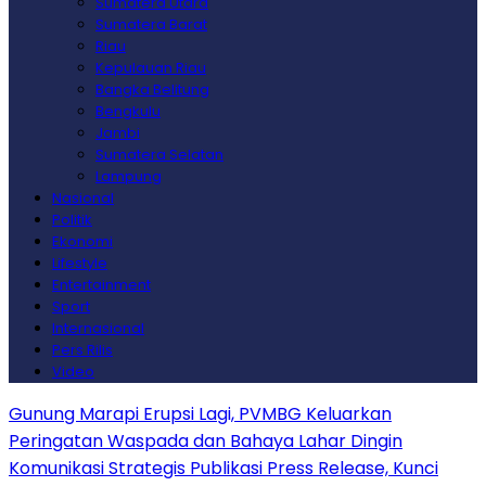
Sumatera Utara
Sumatera Barat
Riau
Kepulauan Riau
Bangka Belitung
Bengkulu
Jambi
Sumatera Selatan
Lampung
Nasional
Politik
Ekonomi
Lifestyle
Entertainment
Sport
Internasional
Pers Rilis
Video
Gunung Marapi Erupsi Lagi, PVMBG Keluarkan
Peringatan Waspada dan Bahaya Lahar Dingin
Komunikasi Strategis Publikasi Press Release, Kunci