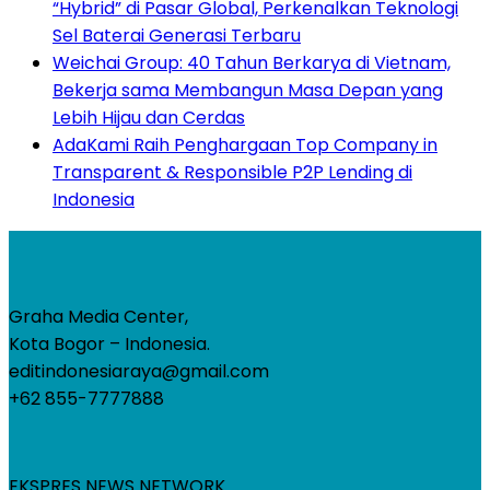
“Hybrid” di Pasar Global, Perkenalkan Teknologi
Sel Baterai Generasi Terbaru
Weichai Group: 40 Tahun Berkarya di Vietnam,
Bekerja sama Membangun Masa Depan yang
Lebih Hijau dan Cerdas
AdaKami Raih Penghargaan Top Company in
Transparent & Responsible P2P Lending di
Indonesia
Graha Media Center,
Kota Bogor – Indonesia.
editindonesiaraya@gmail.com
+62 855-7777888
EKSPRES NEWS NETWORK