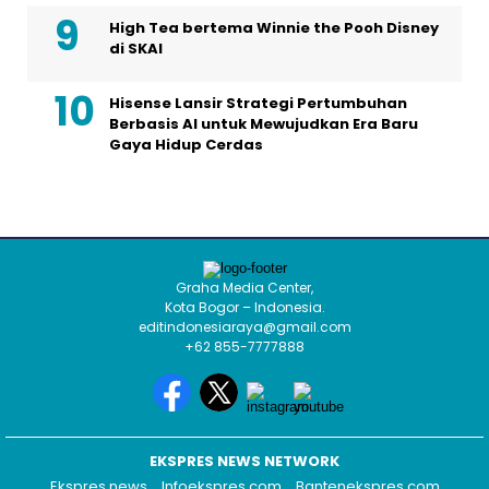
High Tea bertema Winnie the Pooh Disney
di SKAI
Hisense Lansir Strategi Pertumbuhan
Berbasis AI untuk Mewujudkan Era Baru
Gaya Hidup Cerdas
Graha Media Center,
Kota Bogor – Indonesia.
editindonesiaraya@gmail.com
+62 855-7777888
EKSPRES NEWS NETWORK
Ekspres.news
Infoekspres.com
Bantenekspres.com