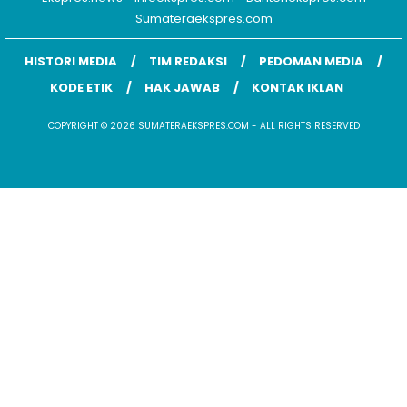
Sumateraekspres.com
HISTORI MEDIA
TIM REDAKSI
PEDOMAN MEDIA
KODE ETIK
HAK JAWAB
KONTAK IKLAN
COPYRIGHT © 2026 SUMATERAEKSPRES.COM - ALL RIGHTS RESERVED