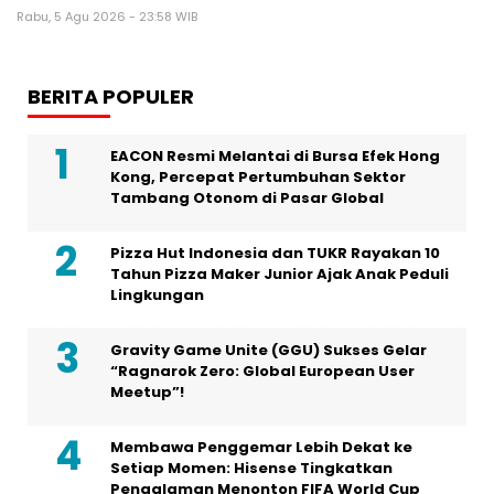
Rabu, 5 Agu 2026 - 23:58 WIB
BERITA POPULER
EACON Resmi Melantai di Bursa Efek Hong
Kong, Percepat Pertumbuhan Sektor
Tambang Otonom di Pasar Global
Pizza Hut Indonesia dan TUKR Rayakan 10
Tahun Pizza Maker Junior Ajak Anak Peduli
Lingkungan
Gravity Game Unite (GGU) Sukses Gelar
“Ragnarok Zero: Global European User
Meetup”!
Membawa Penggemar Lebih Dekat ke
Setiap Momen: Hisense Tingkatkan
Pengalaman Menonton FIFA World Cup