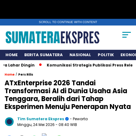
SCROLL TO CONTINUE WITH CONTENT
HOME
BERITA SUMATERA
NASIONAL
POLITIK
EKONO
ar Dingin
Komunikasi Strategis Publikasi Press Release, K
/
Home
Pers Rilis
ATxEnterprise 2026 Tandai
Transformasi AI di Dunia Usaha Asia
Tenggara, Beralih dari Tahap
Eksperimen Menuju Penerapan Nyata
Tim Sumatera Ekspres
- Pewarta
Minggu, 24 Mei 2026
- 08:40 WIB