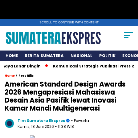
SCROLL TO CONTINUE WITH CONTENT
HOME
BERITA SUMATERA
NASIONAL
POLITIK
EKONO
r Dingin
Komunikasi Strategis Publikasi Press Release, Ku
/
Home
Pers Rilis
American Standard Design Awards
2026 Mengapresiasi Mahasiswa
Desain Asia Pasifik lewat Inovasi
Kamar Mandi Multigenerasi
Tim Sumatera Ekspres
- Pewarta
Kamis, 18 Juni 2026
- 11:38 WIB