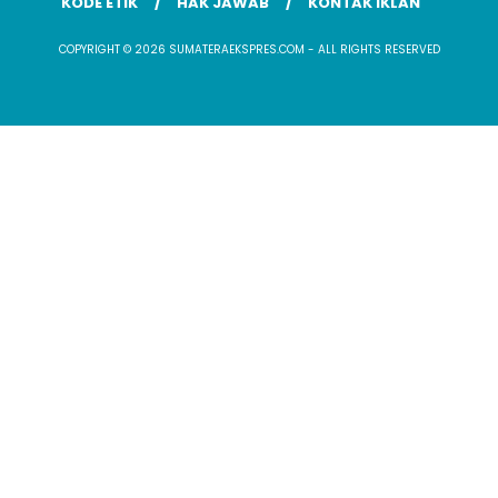
KODE ETIK
HAK JAWAB
KONTAK IKLAN
COPYRIGHT © 2026 SUMATERAEKSPRES.COM - ALL RIGHTS RESERVED