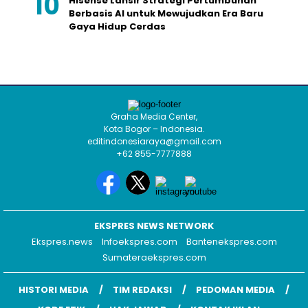
Hisense Lansir Strategi Pertumbuhan
Berbasis AI untuk Mewujudkan Era Baru
Gaya Hidup Cerdas
Graha Media Center,
Kota Bogor – Indonesia.
editindonesiaraya@gmail.com
+62 855-7777888
EKSPRES NEWS NETWORK
Ekspres.news
Infoekspres.com
Bantenekspres.com
Sumateraekspres.com
HISTORI MEDIA
TIM REDAKSI
PEDOMAN MEDIA